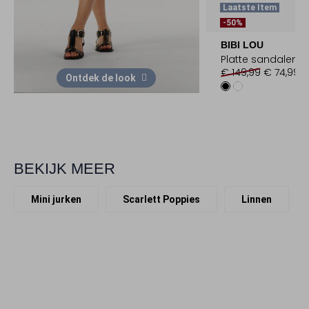
Laatste Item
-50%
BIBI LOU
Platte sandalen
€ 149,99
€ 74,99
Ontdek de look
BEKIJK MEER
Mini jurken
Scarlett Poppies
Linnen