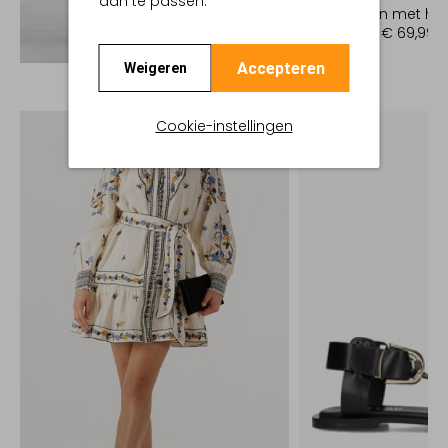
aan te passen.
Sandalen met ha
€ 139,99
€ 69,99
Ontdek de look
Accepteren
Weigeren
Cookie-instellingen