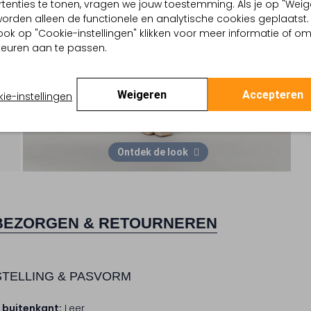
tenties te tonen, vragen we jouw toestemming. Als je op "Weig
, worden alleen de functionele en analytische cookies geplaatst.
ook op "Cookie-instellingen" klikken voor meer informatie of o
euren aan te passen.
Weigeren
Accepteren
ie-instellingen
Ontdek de look
BEZORGEN & RETOURNEREN
TELLING & PASVORM
 buitenkant:
Leer