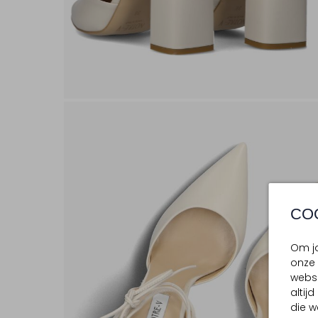
CO
Om jo
onze 
websi
altij
die w