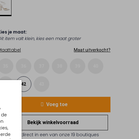
Kies je maat:
it item valt klein, kies een maat groter
Maattabel
Maat uitverkocht?
35
36
37
38
39
40
41
42
43
Voeg toe
p
 de
en
Bekijk winkelvoorraad
ies,
eerde
Reserveer direct in een van onze 19 boutiques