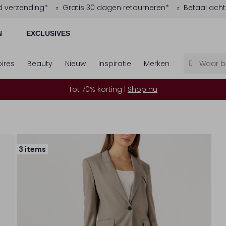
d verzending*
Gratis 30 dagen retourneren*
Betaal acht
N
EXCLUSIVES
ires
Beauty
Nieuw
Inspiratie
Merken
Tot 70% korting |
Shop nu
3 items