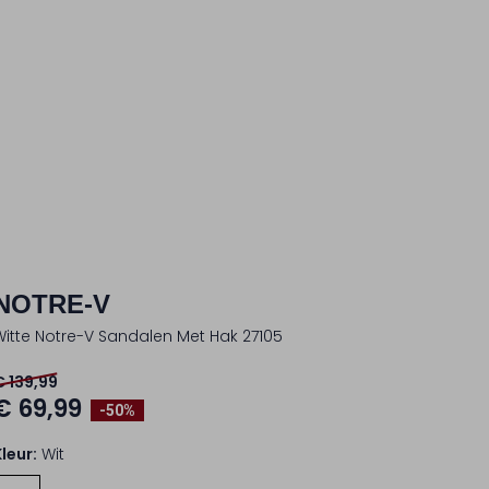
NOTRE-V
Witte Notre-V Sandalen Met Hak 27105
€ 139,99
€ 69,99
-50%
Kleur:
Wit