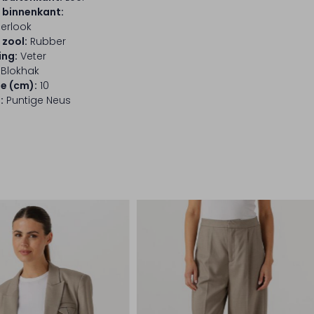
 binnenkant:
herlook
 zool:
Rubber
ing:
Veter
Blokhak
e (cm):
10
:
Puntige Neus