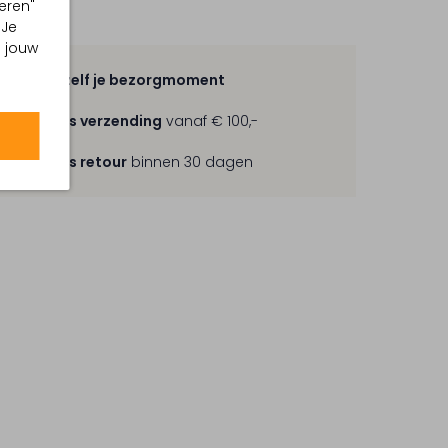
eren"
 Je
m jouw
Kies zelf je bezorgmoment
Gratis verzending
vanaf € 100,-
Gratis retour
binnen 30 dagen