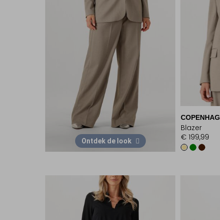
COPENHAG
Blazer
€ 199,99
Ontdek de look