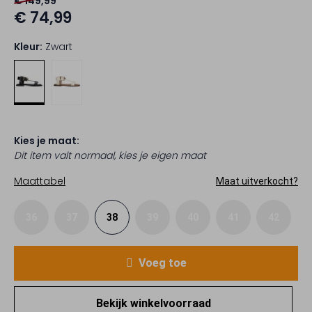
€ 149,99
€ 74,99
Kleur:
Zwart
Kies je maat:
Dit item valt normaal, kies je eigen maat
Maattabel
Maat uitverkocht?
36
37
38
39
40
41
42
Voeg toe
Bekijk winkelvoorraad