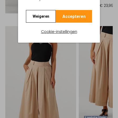
T-shirt
€ 59,99
€ 23,99
Ontdek de look
Accepteren
Weigeren
Cookie-instellingen
Laatste Item