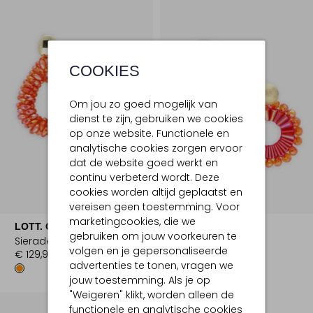
COOKIES
Om jou zo goed mogelijk van
dienst te zijn, gebruiken we cookies
op onze website. Functionele en
analytische cookies zorgen ervoor
dat de website goed werkt en
continu verbeterd wordt. Deze
cookies worden altijd geplaatst en
vereisen geen toestemming. Voor
marketingcookies, die we
LOTT. GIOIELLI
LOTT. GIOIELLI
gebruiken om jouw voorkeuren te
Sieraden
Sieraden
volgen en je gepersonaliseerde
€ 129,95
€ 134,95
advertenties te tonen, vragen we
jouw toestemming. Als je op
"Weigeren" klikt, worden alleen de
functionele en analytische cookies