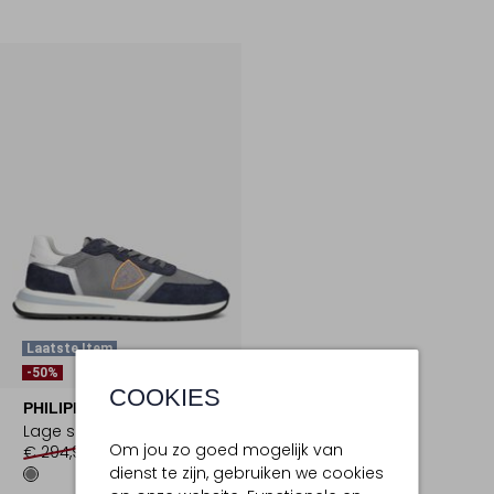
Laatste Item
-50%
COOKIES
PHILIPPE MODEL
Lage sneakers
Om jou zo goed mogelijk van
€ 294,95
€ 146,99
dienst te zijn, gebruiken we cookies