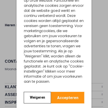
op onze website. Functionele en
analytische cookies zorgen ervoor
dat de website goed werkt en
continu verbeterd wordt. Deze
cookies worden altijd geplaatst en
Heren
Schoenen
vereisen geen toestemming. Voor
marketingcookies, die we
gebruiken om jouw voorkeuren te
volgen en je gepersonaliseerde
advertenties te tonen, vragen we
jouw toestemming. Als je op
"Weigeren" klikt, worden alleen de
functionele en analytische cookies
CONTACT
geplaatst. Je kunt ook op "Cookie-
Maandag - zaterdag 09:00 - 17:00 uur
instellingen" klikken voor meer
informatie of om jouw voorkeuren
aan te passen.
KLANTENSERVICE
ASSEMVIP
Accepteren
Weigeren
INSPIRATIE