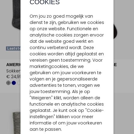
COOKIES
Om jou zo goed mogelijk van
dienst te zijn, gebruiken we cookies
op onze website. Functionele en
analytische cookies zorgen ervoor
dat de website goed werkt en
continu verbeterd wordt. Deze
Laatste Maten
Laatste Maten
cookies worden altijd geplaatst en
vereisen geen toestemming. Voor
AMERICAN VINTAGE
AMERICAN VINTAGE
marketingcookies, die we
Sokken
Sokken
gebruiken om jouw voorkeuren te
€ 24,99
€ 24,99
volgen en je gepersonaliseerde
advertenties te tonen, vragen we
jouw toestemming. Als je op
"Weigeren" klikt, worden alleen de
functionele en analytische cookies
geplaatst. Je kunt ook op "Cookie-
instellingen" klikken voor meer
informatie of om jouw voorkeuren
aan te passen.