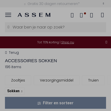
Kies zelf je bezorgmoment
Menu
Tot 70% korting |
Shop nu
Terug
ACCESSOIRES SOKKEN
196 items
Zooltjes
Verzorgingsmiddel
Truien
Sokken
Filter en sorteer