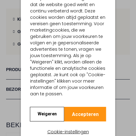
dat de website goed werkt en
continu verbeterd wordt. Deze
cookies worden altijd geplaatst en
Kies zelf je bezorgmoment
vereisen geen toestemming. Voor
marketingcookies, die we
Gratis verzending
vanaf € 100,-
gebruiken om jouw voorkeuren te
volgen en je gepersonaliseerde
Gratis retour
binnen 30 dagen
advertenties te tonen, vragen we
jouw toestemming. Als je op
"Weigeren" klikt, worden alleen de
functionele en analytische cookies
PRODUCT INFORMATIE
geplaatst. Je kunt ook op "Cookie-
instellingen" klikken voor meer
informatie of om jouw voorkeuren
BEZORGEN & RETOURNEREN
aan te passen.
Accepteren
Weigeren
BEKIJK MEER
Cookie-instellingen