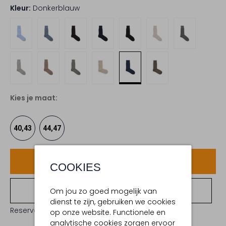
Kleur:
Donkerblauw
Kies je maat:
40,43
44,47
Voeg toe
COOKIES
Bekijk winkelvoorraad
Om jou zo goed mogelijk van
dienst te zijn, gebruiken we cookies
Reserveer direct in een van onze 19 boutiques
op onze website. Functionele en
analytische cookies zorgen ervoor