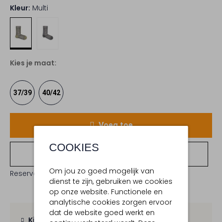
Kleur:
Multi
Kies je maat:
37/39
40/42
Voeg toe
COOKIES
Bekijk winkelvoorraad
Om jou zo goed mogelijk van
Reserveer direct in een van onze 19 boutiques
dienst te zijn, gebruiken we cookies
op onze website. Functionele en
analytische cookies zorgen ervoor
dat de website goed werkt en
Kies zelf je bezorgmoment