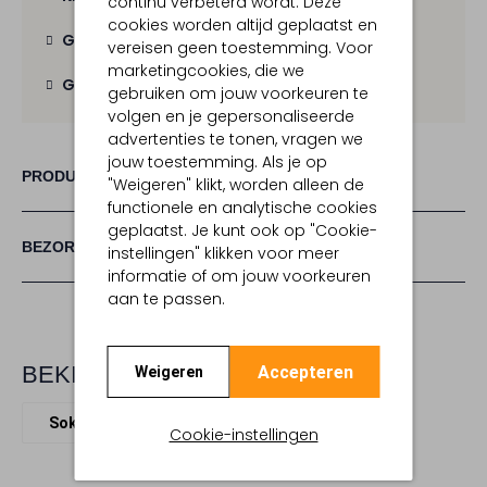
continu verbeterd wordt. Deze
cookies worden altijd geplaatst en
Gratis verzending
vanaf € 100,-
vereisen geen toestemming. Voor
marketingcookies, die we
Gratis retour
binnen 30 dagen
gebruiken om jouw voorkeuren te
volgen en je gepersonaliseerde
advertenties te tonen, vragen we
jouw toestemming. Als je op
PRODUCT INFORMATIE
"Weigeren" klikt, worden alleen de
functionele en analytische cookies
geplaatst. Je kunt ook op "Cookie-
BEZORGEN & RETOURNEREN
instellingen" klikken voor meer
informatie of om jouw voorkeuren
aan te passen.
BEKIJK MEER
Accepteren
Weigeren
Sokken
Mp Denmark
Textiel
Cookie-instellingen