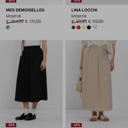
-50%
-30%
MES DEMOISELLES
LINA LOCCHI
Maxirok
Maxirok
€ 354,99
€ 176,99
€ 99,99
€ 69,99
+2
-50%
-40%