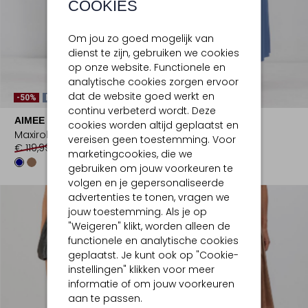
COOKIES
Om jou zo goed mogelijk van
dienst te zijn, gebruiken we cookies
op onze website. Functionele en
analytische cookies zorgen ervoor
dat de website goed werkt en
-50%
Nieuw
-40%
continu verbeterd wordt. Deze
AIMEE THE LABEL
JAPAN TKY
cookies worden altijd geplaatst en
Maxirok
Maxirok
vereisen geen toestemming. Voor
€ 119,99
€ 59,99
€ 179,99
€ 107,99
marketingcookies, die we
gebruiken om jouw voorkeuren te
volgen en je gepersonaliseerde
advertenties te tonen, vragen we
jouw toestemming. Als je op
"Weigeren" klikt, worden alleen de
functionele en analytische cookies
geplaatst. Je kunt ook op "Cookie-
instellingen" klikken voor meer
informatie of om jouw voorkeuren
aan te passen.