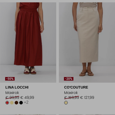
-50%
-20%
LINA LOCCHI
CO'COUTURE
Maxirok
Maxirok
€ 99,99
€ 49,99
€ 159,99
€ 127,99
+2