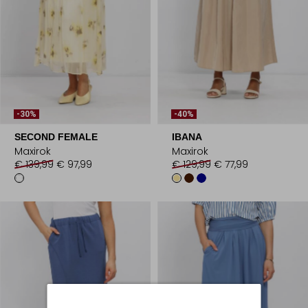
-30%
-40%
SECOND FEMALE
IBANA
Maxirok
Maxirok
€ 139,99
€ 97,99
€ 129,99
€ 77,99