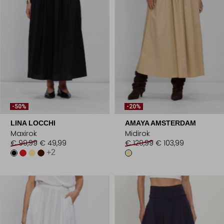
-50%
-20%
LINA LOCCHI
AMAYA AMSTERDAM
Maxirok
Midirok
€ 99,99
€ 49,99
€ 129,99
€ 103,99
+2