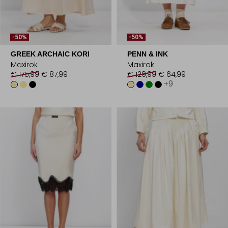
-50%
-50%
GREEK ARCHAIC KORI
PENN & INK
Maxirok
Maxirok
€ 175,99
€ 87,99
€ 129,99
€ 64,99
+9