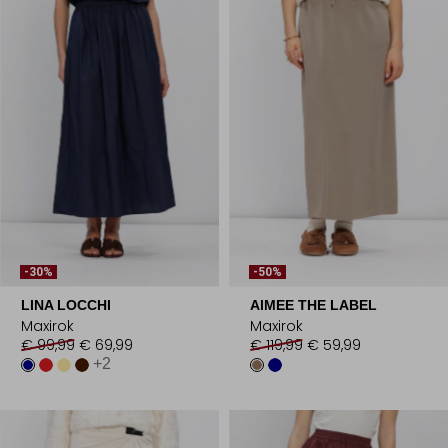
-30%
-50%
LINA LOCCHI
AIMEE THE LABEL
Maxirok
Maxirok
€ 99,99
€ 69,99
€ 119,99
€ 59,99
+2