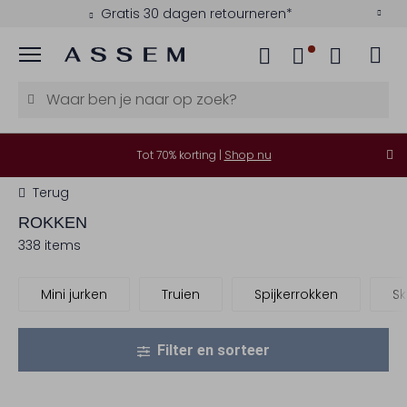
Kies zelf je bezorgmoment
Menu
Tot 70% korting |
Shop nu
Terug
ROKKEN
338 items
Mini jurken
Truien
Spijkerrokken
Sk
Filter en sorteer