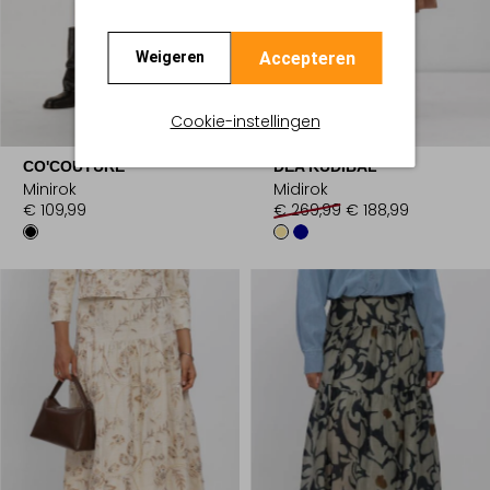
Accepteren
Weigeren
Cookie-instellingen
-30%
CO'COUTURE
DEA KUDIBAL
Minirok
Midirok
€ 109,99
€ 269,99
€ 188,99