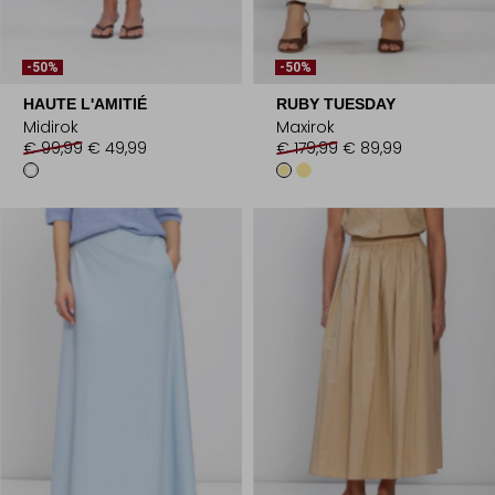
-50%
-50%
HAUTE L'AMITIÉ
RUBY TUESDAY
Midirok
Maxirok
€ 99,99
€ 49,99
€ 179,99
€ 89,99