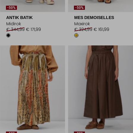
-50%
-50%
ANTIK BATIK
MES DEMOISELLES
Midirok
Maxirok
€ 344,99
€ 171,99
€ 324,99
€ 161,99