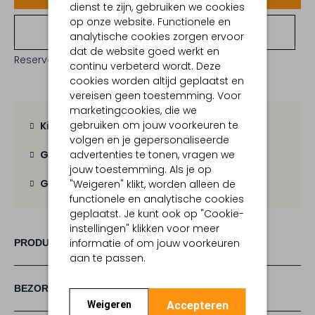
dienst te zijn, gebruiken we cookies
op onze website. Functionele en
Bekijk winkelvoorraad
analytische cookies zorgen ervoor
dat de website goed werkt en
Reserveer direct in een van onze 19 boutiques
continu verbeterd wordt. Deze
cookies worden altijd geplaatst en
vereisen geen toestemming. Voor
marketingcookies, die we
gebruiken om jouw voorkeuren te
Kies zelf je bezorgmoment
volgen en je gepersonaliseerde
advertenties te tonen, vragen we
Gratis verzending
vanaf € 100,-
jouw toestemming. Als je op
Gratis retour
binnen 30 dagen
"Weigeren" klikt, worden alleen de
functionele en analytische cookies
geplaatst. Je kunt ook op "Cookie-
instellingen" klikken voor meer
informatie of om jouw voorkeuren
PRODUCT INFORMATIE
aan te passen.
BEZORGEN & RETOURNEREN
Accepteren
Weigeren