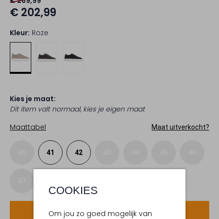
€ 289,99
€ 202,99
Kleur:
Roze
Kies je maat:
Dit item valt normaal, kies je eigen maat
Maattabel
Maat uitverkocht?
40
41
42
43
44
45
46
47
COOKIES
Voeg toe
Om jou zo goed mogelijk van