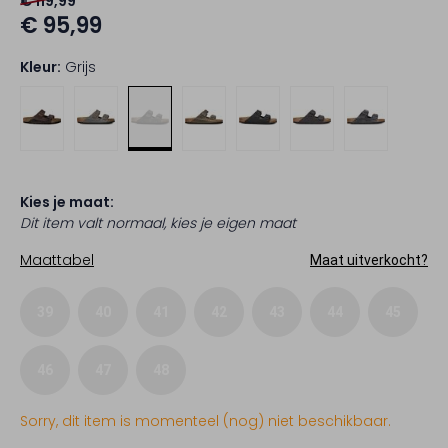
€ 119,99
€ 95,99
Kleur:
Grijs
Kies je maat:
Dit item valt normaal, kies je eigen maat
Maattabel
Maat uitverkocht?
39
40
41
42
43
44
45
46
47
48
Sorry, dit item is momenteel (nog) niet beschikbaar.