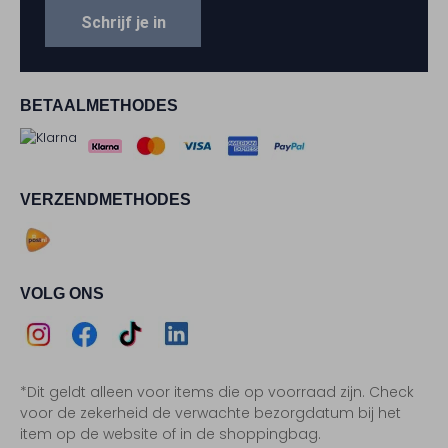
Schrijf je in
BETAALMETHODES
VERZENDMETHODES
VOLG ONS
Assem
Assem
Assem
Assem
*Dit geldt alleen voor items die op voorraad zijn. Check
Instagram
Facebook
TikTok
LinkedIn
voor de zekerheid de verwachte bezorgdatum bij het
item op de website of in de shoppingbag.