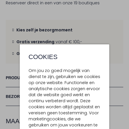
Reserveer direct in een van onze 19 boutiques
Kies zelf je bezorgmoment
Gratis verzending
vanaf € 100,-
Gratis retour
binnen 30 dagen
COOKIES
Om jou zo goed mogelijk van
dienst te zijn, gebruiken we cookies
PRODUCT INFORMATIE
op onze website. Functionele en
analytische cookies zorgen ervoor
dat de website goed werkt en
BEZORGEN & RETOURNEREN
continu verbeterd wordt. Deze
cookies worden altijd geplaatst en
vereisen geen toestemming. Voor
marketingcookies, die we
MAAK JE LOOK COMPLEET
gebruiken om jouw voorkeuren te