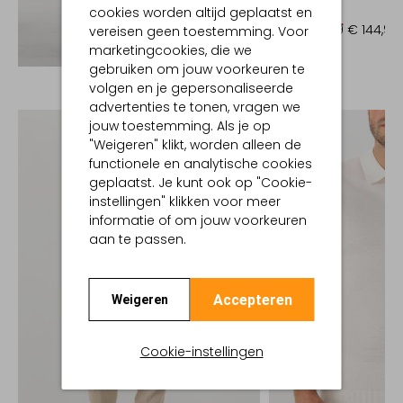
Colbert
cookies worden altijd geplaatst en
€ 289,99
€ 144,99
vereisen geen toestemming. Voor
Ontdek de look
marketingcookies, die we
gebruiken om jouw voorkeuren te
volgen en je gepersonaliseerde
advertenties te tonen, vragen we
jouw toestemming. Als je op
"Weigeren" klikt, worden alleen de
functionele en analytische cookies
geplaatst. Je kunt ook op "Cookie-
instellingen" klikken voor meer
informatie of om jouw voorkeuren
aan te passen.
Accepteren
Weigeren
Cookie-instellingen