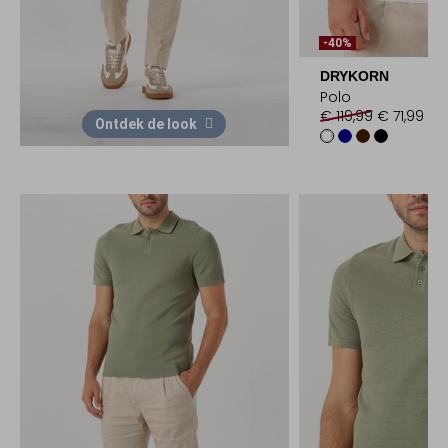
-40%
DRYKORN
Polo
€ 119,99
€ 71,99
Ontdek de look