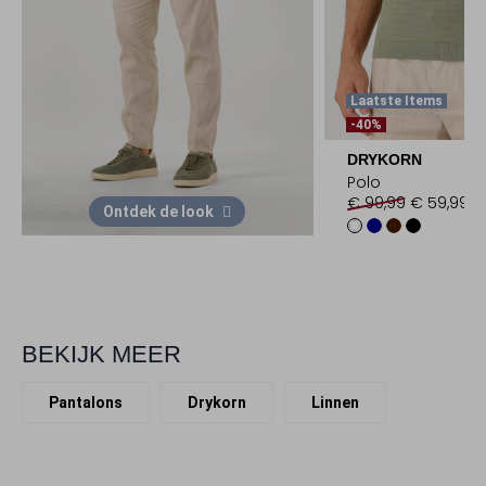
Laatste Items
-40%
DRYKORN
Polo
€ 99,99
€ 59,99
Ontdek de look
BEKIJK MEER
Pantalons
Drykorn
Linnen