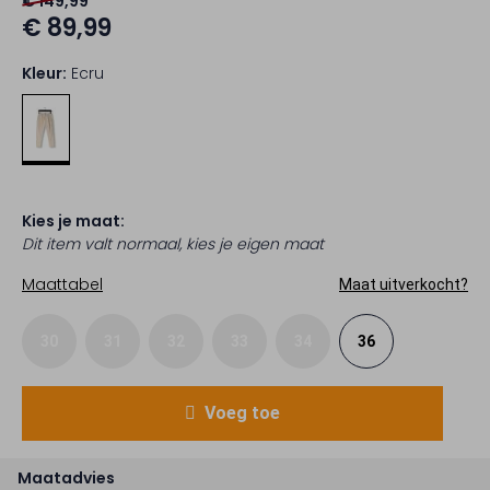
€ 149,99
€ 89,99
Kleur:
Ecru
Kies je maat:
Dit item valt normaal, kies je eigen maat
Maattabel
Maat uitverkocht?
30
31
32
33
34
36
Voeg toe
Maatadvies