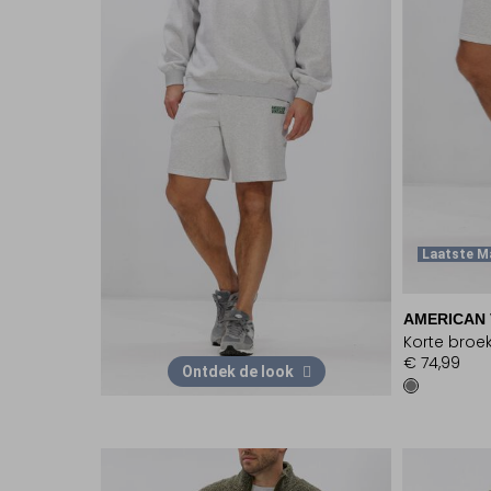
Laatste M
AMERICAN 
Korte broe
€ 74,99
Ontdek de look