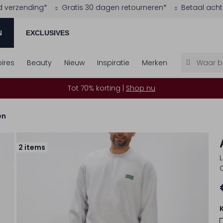
d verzending*
Gratis 30 dagen retourneren*
Betaal acht
N
EXCLUSIVES
ires
Beauty
Nieuw
Inspiratie
Merken
Tot 70% korting |
Shop nu
en
2 items