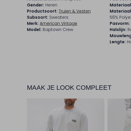
Gender:
Heren
Materiaal
Productsoort:
Truien & Vesten
Materiaa
Subsoort:
Sweaters
56% Polye
Merk:
American Vintage
Pasvorm:
Model:
Baptown Crew
Halslijn:
R
Mouwleng
Lengte:
Ha
MAAK JE LOOK COMPLEET