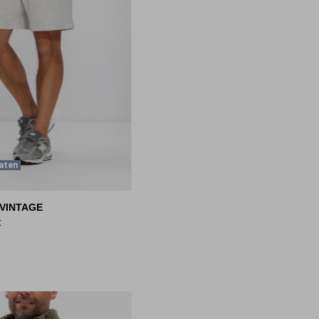
aten
VINTAGE
k