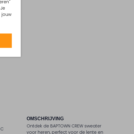
eren"
 Je
m jouw
OMSCHRIJVING
Ontdek de BAPTOWN CREW sweater
°C
voor heren, perfect voor de lente en