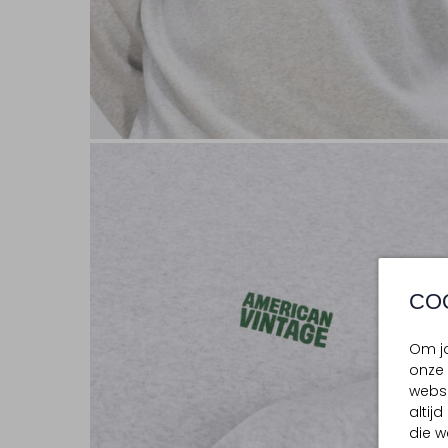
CO
Om jo
onze 
websi
altij
die w