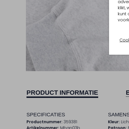
adver
klikt
kunt 
voork
Cook
PRODUCT INFORMATIE
SPECIFICATIES
SAMENS
Productnummer:
359381
Kleur:
Lich
Artikelnummer:
Mbap03b
Patroon: