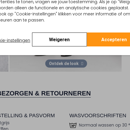
tenties te tonen, vragen we jouw toestemming. Als je op "Weig
, worden alleen de functionele en analytische cookies geplaatst.
ook op "Cookie-instellingen" klikken voor meer informatie of o
euren aan te passen.
Weigeren
Accepteren
ie-instellingen
Ontdek de look
BEZORGEN & RETOURNEREN
TELLING & PASVORM
WASVOORSCHRIFTEN
tgrijs
Normaal wassen op 30 
Effen