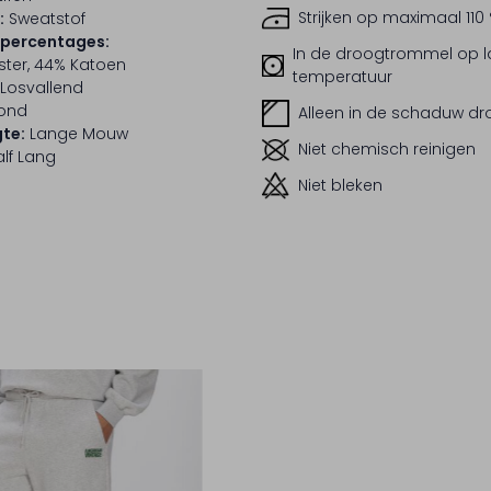
Strijken op maximaal 110
:
Sweatstof
lpercentages:
In de droogtrommel op 
ster, 44% Katoen
temperatuur
Losvallend
ond
Alleen in de schaduw d
te:
Lange Mouw
Niet chemisch reinigen
lf Lang
Niet bleken