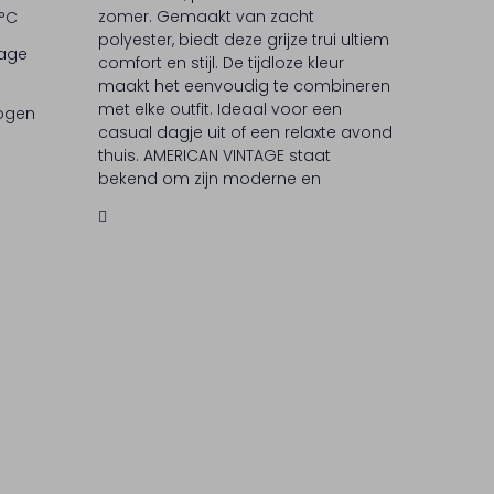
zomer. Gemaakt van zacht
 °C
polyester, biedt deze grijze trui ultiem
lage
comfort en stijl. De tijdloze kleur
maakt het eenvoudig te combineren
met elke outfit. Ideaal voor een
rogen
casual dagje uit of een relaxte avond
thuis. AMERICAN VINTAGE staat
bekend om zijn moderne en
veelzijdige ontwerpen, die
moeiteloos passen in elke
garderobe.