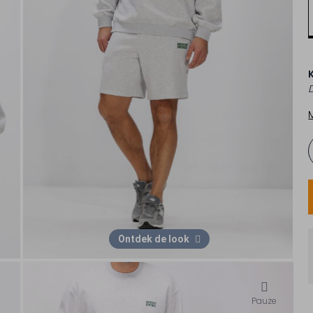
D
Ontdek de look
Pauze