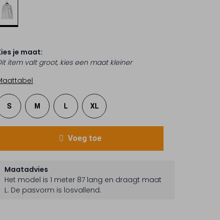
Kies je maat:
it item valt groot, kies een maat kleiner
Maattabel
S
M
L
XL
Voeg toe
Maatadvies
Het model is 1 meter 87 lang en draagt maat
L.
De pasvorm is
losvallend
.