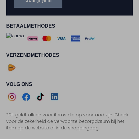
Schrijf je in
BETAALMETHODES
VERZENDMETHODES
VOLG ONS
Assem
Assem
Assem
Assem
*Dit geldt alleen voor items die op voorraad zijn. Check
Instagram
Facebook
TikTok
LinkedIn
voor de zekerheid de verwachte bezorgdatum bij het
item op de website of in de shoppingbag.