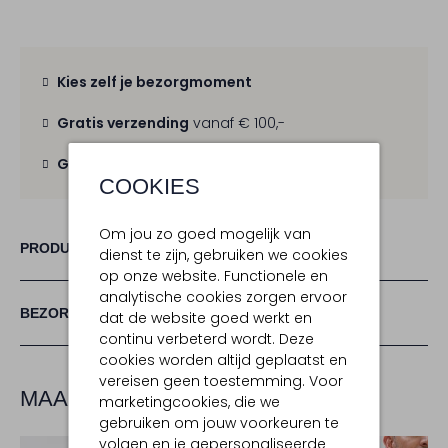
Kies zelf je bezorgmoment
Gratis verzending
vanaf € 100,-
Gratis retour
binnen 30 dagen
COOKIES
Om jou zo goed mogelijk van
PRODUCT INFORMATIE
dienst te zijn, gebruiken we cookies
op onze website. Functionele en
analytische cookies zorgen ervoor
BEZORGEN & RETOURNEREN
dat de website goed werkt en
continu verbeterd wordt. Deze
cookies worden altijd geplaatst en
vereisen geen toestemming. Voor
MAAK JE LOOK COMPLEET
marketingcookies, die we
gebruiken om jouw voorkeuren te
volgen en je gepersonaliseerde