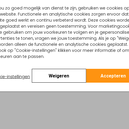
BEZORGEN & RETOURNEREN
u zo goed mogelijk van dienst te zijn, gebruiken we cookies o
website. Functionele en analytische cookies zorgen ervoor dat
te goed werkt en continu verbeterd wordt. Deze cookies word
d geplaatst en vereisen geen toestemming. Voor marketingcook
TELLING & PASVORM
WASVOORSCHRIFTEN
e gebruiken om jouw voorkeuren te volgen en je gepersonalis
tgrijs
tenties te tonen, vragen we jouw toestemming. Als je op "Weig
Normaal wassen op 30 
Gemeleerd
, worden alleen de functionele en analytische cookies geplaatst.
Strijken op maximaal 110
tro Revival
ook op "Cookie-instellingen" klikken voor meer informatie of o
:
Katoen
euren aan te passen.
Kan niet in de droogtr
lpercentages:
100 % Katoen
Regular Fit
Niet chemisch reinigen
ond
Weigeren
Accepteren
ie-instellingen
Niet bleken
te:
Korte Mouw
rt