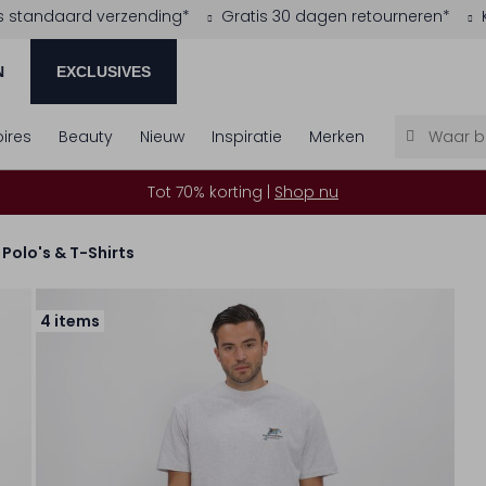
s standaard verzending*
Gratis 30 dagen retourneren*
N
EXCLUSIVES
ires
Beauty
Nieuw
Inspiratie
Merken
Tot 70% korting |
Shop nu
Polo's & T-Shirts
4 items