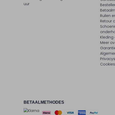
uur
Bestell
Betaalm
Ruilen e
Retour
Schoen
onderh
Kleding
Meer ov
Garanti
Algeme
Privacy
Cookies
BETAALMETHODES