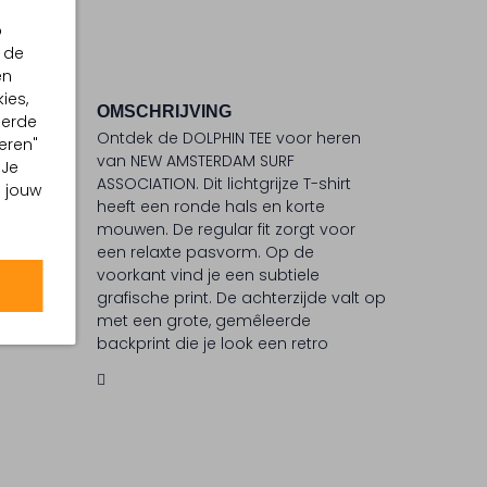
p
 de
en
ies,
OMSCHRIJVING
eerde
Ontdek de DOLPHIN TEE voor heren
eren"
°C
van NEW AMSTERDAM SURF
 Je
ASSOCIATION. Dit lichtgrijze T-shirt
 °C
m jouw
heeft een ronde hals en korte
ommel
mouwen. De regular fit zorgt voor
een relaxte pasvorm. Op de
voorkant vind je een subtiele
grafische print. De achterzijde valt op
met een grote, gemêleerde
backprint die je look een retro
uitstraling geeft. Combineer het T-
shirt met je favoriete shorts of jeans
voor je dagelijkse activiteiten.