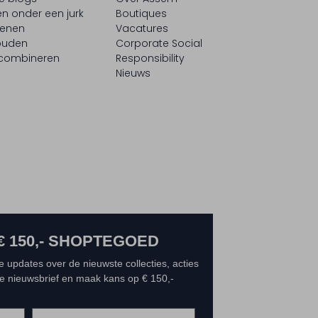
n onder een jurk
Boutiques
oenen
Vacatures
ouden
Corporate Social
 combineren
Responsibility
Nieuws
€ 150,- SHOPTEGOED
e updates over de nieuwste collecties, acties
 de nieuwsbrief en maak kans op € 150,-