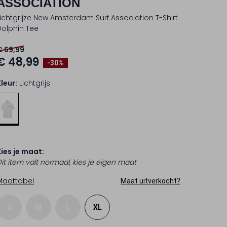
ASSOCIATION
Lichtgrijze New Amsterdam Surf Association T-Shirt
Dolphin Tee
€ 69,99
€ 48,99
-30%
Kleur:
Lichtgrijs
Kies je maat:
Dit item valt normaal, kies je eigen maat
Maattabel
Maat uitverkocht?
S
M
L
XL