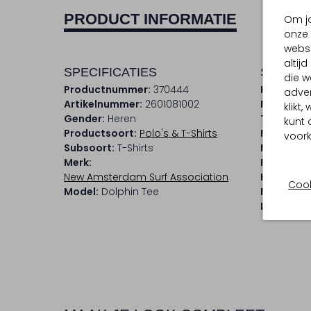
PRODUCT INFORMATIE
Om jo
onze 
websi
altij
SPECIFICATIES
SAMENS
die w
Productnummer:
370444
Kleur:
Lich
adver
Artikelnummer:
2601081002
Patroon:
klikt
Gender:
Heren
Trends:
Re
kunt 
Productsoort:
Polo's & T-Shirts
Materiaal
voork
Subsoort:
T-Shirts
Materiaa
Merk:
Pasvorm:
New Amsterdam Surf Association
Halslijn:
R
Cook
Model:
Dolphin Tee
Mouwleng
Lengte:
Ko