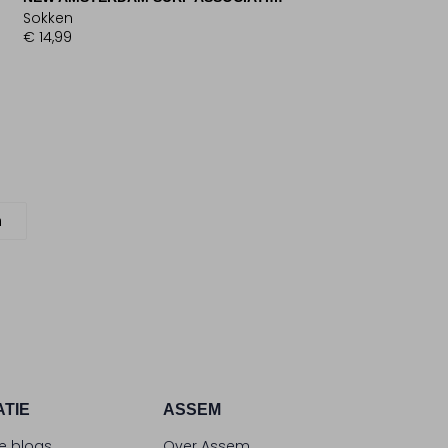
Sokken
€ 14,99
n
ATIE
ASSEM
le blogs
Over Assem