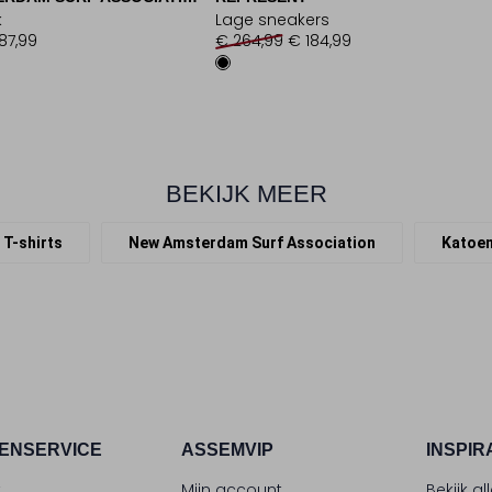
k
Lage sneakers
87,99
€ 264,99
€ 184,99
BEKIJK MEER
T-shirts
New Amsterdam Surf Association
Katoe
ENSERVICE
ASSEMVIP
INSPIR
t
Mijn account
Bekijk al