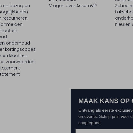
en en bezorgen
Vragen over AssemVIP
Schoene
ogelijkheden
Laksch
n retourneren
onderh
 aanmelden
Kleuren
maat en
oud
 en onderhoud
er kortingscodes
e en klachten
ne voorwaarden
statement
tatement
MAAK KANS OP 
Ontvang als eerste exclusiev
en events. Schrijf je in voor
shoptegoed.