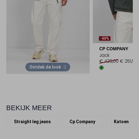
-40%
CP COMPANY
Jack
€ 420,00
€ 251,99
Ontdek de look
BEKIJK MEER
Straight leg jeans
Cp Company
Katoen