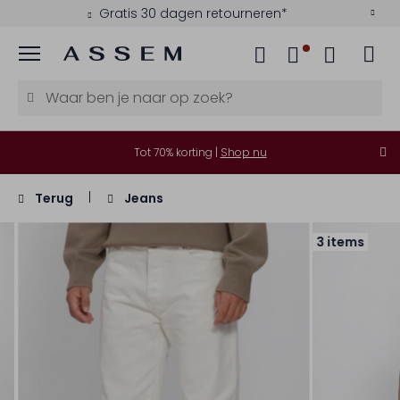
Gratis 30 dagen retourneren*
Menu
Tot 70% korting |
Shop nu
Terug
Jeans
3 items