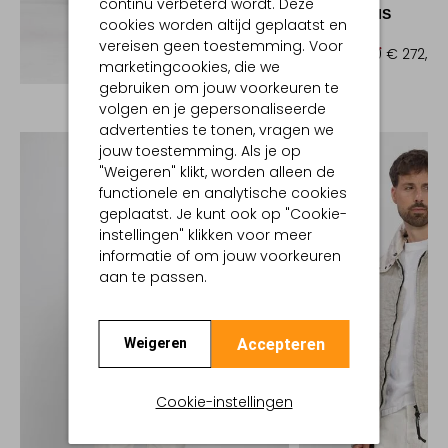
continu verbeterd wordt. Deze
AMI PARIS
cookies worden altijd geplaatst en
Trui
vereisen geen toestemming. Voor
€ 390,00
€ 272,99
Ontdek de look
marketingcookies, die we
gebruiken om jouw voorkeuren te
volgen en je gepersonaliseerde
advertenties te tonen, vragen we
jouw toestemming. Als je op
"Weigeren" klikt, worden alleen de
functionele en analytische cookies
geplaatst. Je kunt ook op "Cookie-
instellingen" klikken voor meer
informatie of om jouw voorkeuren
aan te passen.
Accepteren
Weigeren
Cookie-instellingen