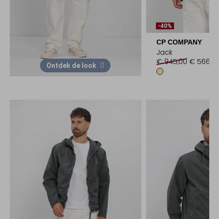
-40%
CP COMPANY
Jack
€ 945,00
€ 566,9
Ontdek de look