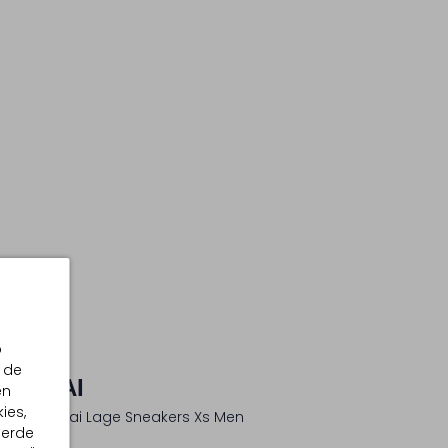
p
 de
PURAAI
en
ies,
Beige Puraai Lage Sneakers Xs Men
eerde