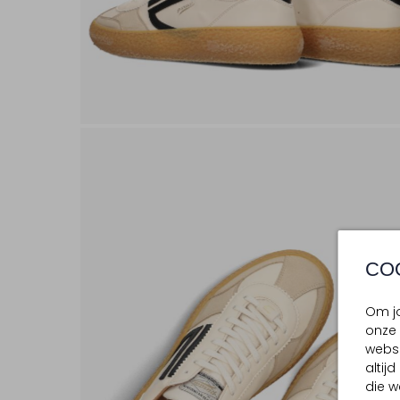
CO
Om jo
onze 
websi
altij
die w