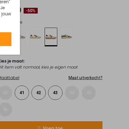
eren"
€ 199,99
 Je
€ 99,99
-50%
m jouw
Kleur:
Beige
Kies je maat:
Dit item valt normaal, kies je eigen maat
Maattabel
Maat uitverkocht?
40
41
42
43
44
45
46
Voeg toe