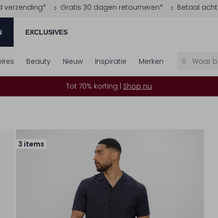
d verzending*
Gratis 30 dagen retourneren*
Betaal acht
N
EXCLUSIVES
ires
Beauty
Nieuw
Inspiratie
Merken
Tot 70% korting |
Shop nu
3 items