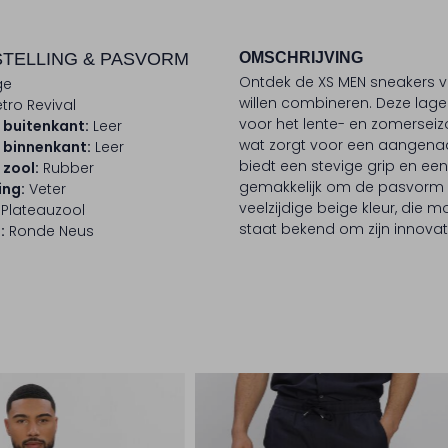
TELLING & PASVORM
OMSCHRIJVING
Ontdek de XS MEN sneakers van
ge
willen combineren. Deze lage
tro Revival
voor het lente- en zomerseiz
 buitenkant:
Leer
wat zorgt voor een aangena
 binnenkant:
Leer
biedt een stevige grip en een
 zool:
Rubber
gemakkelijk om de pasvorm 
ing:
Veter
veelzijdige beige kleur, die m
Plateauzool
staat bekend om zijn innova
:
Ronde Neus