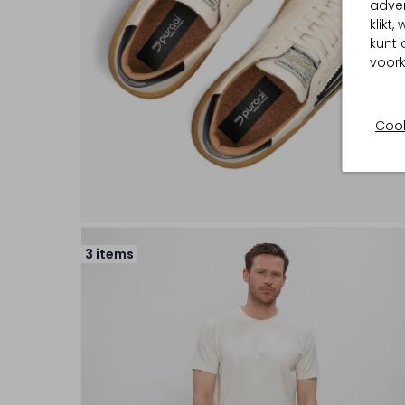
adver
klikt
kunt 
voork
Cook
3 items