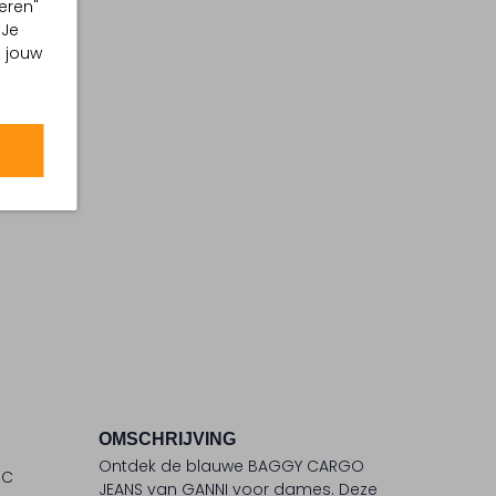
eren"
 Je
m jouw
OMSCHRIJVING
Ontdek de blauwe BAGGY CARGO
°C
JEANS van GANNI voor dames. Deze