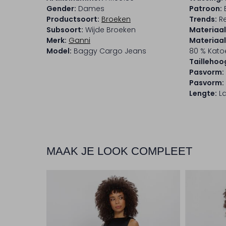
Gender:
Dames
Patroon:
Productsoort:
Broeken
Trends:
Re
Subsoort:
Wijde Broeken
Materiaal
Merk:
Ganni
Materiaa
Model:
Baggy Cargo Jeans
80 % Kato
Taillehoo
Pasvorm:
Pasvorm:
Lengte:
L
MAAK JE LOOK COMPLEET