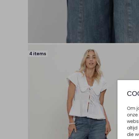
4 items
CO
Om jo
onze 
websi
altij
die w