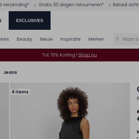
d verzending*
Gratis 30 dagen retourneren*
Betaal acht
N
EXCLUSIVES
ires
Beauty
Nieuw
Inspiratie
Merken
Tot 70% korting |
Shop nu
Jeans
4 items