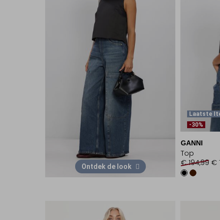
Laatste I
-30%
GANNI
Top
€ 194,99
€ 
Ontdek de look