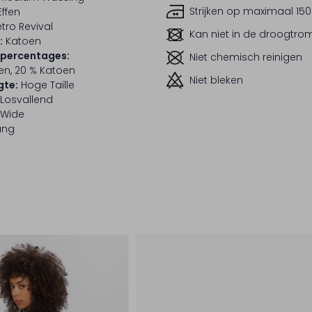
Strijken op maximaal 150
Effen
tro Revival
Kan niet in de droogtr
:
Katoen
lpercentages:
Niet chemisch reinigen
en, 20 % Katoen
Niet bleken
gte:
Hoge Taille
Losvallend
Wide
ang