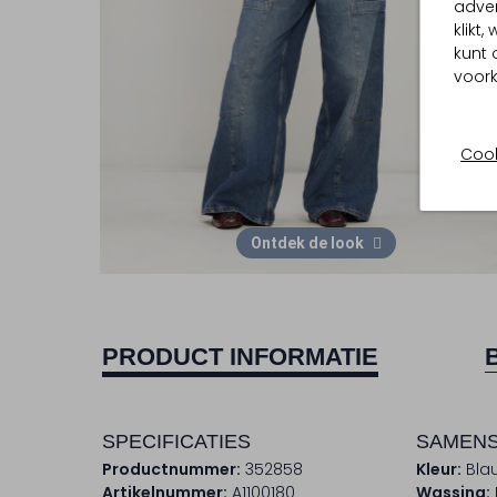
adver
klikt
kunt 
voork
Cook
Ontdek de look
PRODUCT INFORMATIE
SPECIFICATIES
SAMENS
Productnummer:
352858
Kleur:
Bla
Artikelnummer:
A1100180
Wassing: