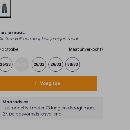
Kies je maat:
Dit item valt normaal, kies je eigen maat
Maattabel
Maat uitverkocht?
26/33
27/33
28/33
29/33
30/33
Voeg toe
Maatadvies
Het model is 1 meter 73 lang en draagt maat
27.
De pasvorm is
losvallend
.