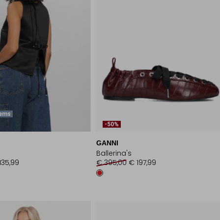
tems
-50%
GANNI
Ballerina's
135,99
€ 395,00
€ 197,99