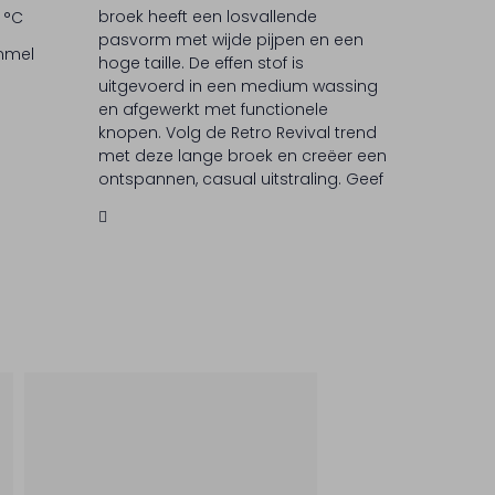
broek heeft een losvallende
 °C
pasvorm met wijde pijpen en een
ommel
hoge taille. De effen stof is
uitgevoerd in een medium wassing
en afgewerkt met functionele
knopen. Volg de Retro Revival trend
met deze lange broek en creëer een
ontspannen, casual uitstraling. Geef
je outfits een eigentijdse touch.