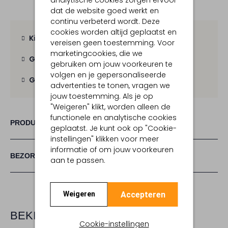
dat de website goed werkt en
continu verbeterd wordt. Deze
cookies worden altijd geplaatst en
Kies zelf je bezorgmoment
vereisen geen toestemming. Voor
marketingcookies, die we
Gratis verzending
vanaf € 100,-
gebruiken om jouw voorkeuren te
volgen en je gepersonaliseerde
Gratis retour
binnen 30 dagen
advertenties te tonen, vragen we
jouw toestemming. Als je op
"Weigeren" klikt, worden alleen de
functionele en analytische cookies
PRODUCT INFORMATIE
geplaatst. Je kunt ook op "Cookie-
instellingen" klikken voor meer
informatie of om jouw voorkeuren
BEZORGEN & RETOURNEREN
aan te passen.
Accepteren
Weigeren
BEKIJK MEER
Cookie-instellingen