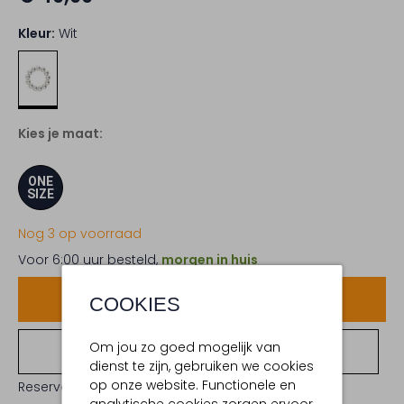
Kleur:
Wit
Kies je maat:
ONE
SIZE
Nog 3 op voorraad
Voor 6:00 uur besteld,
morgen in huis
Voeg toe
COOKIES
Om jou zo goed mogelijk van
Bekijk winkelvoorraad
dienst te zijn, gebruiken we cookies
op onze website. Functionele en
Reserveer direct in een van onze 19 boutiques
analytische cookies zorgen ervoor