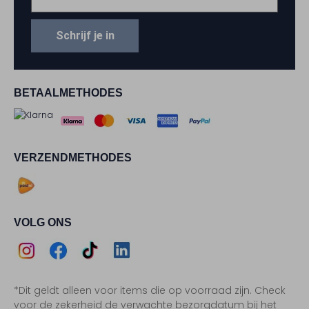
Schrijf je in
BETAALMETHODES
VERZENDMETHODES
VOLG ONS
Assem
Assem
Assem
Assem
*Dit geldt alleen voor items die op voorraad zijn. Check
Instagram
Facebook
TikTok
LinkedIn
voor de zekerheid de verwachte bezorgdatum bij het