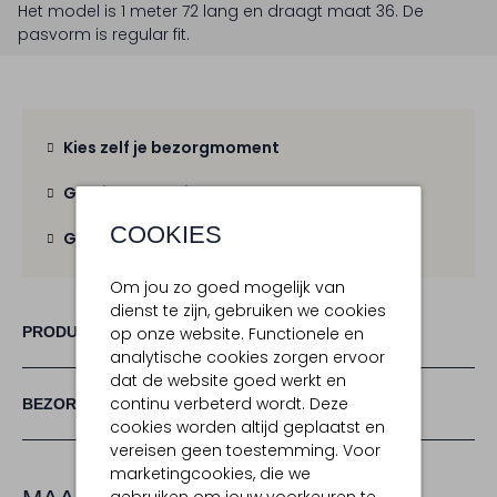
Het model is 1 meter 72 lang en draagt maat 36.
De
pasvorm is
regular fit
.
Kies zelf je bezorgmoment
Gratis verzending
vanaf € 100,-
COOKIES
Gratis retour
binnen 30 dagen
Om jou zo goed mogelijk van
dienst te zijn, gebruiken we cookies
PRODUCT INFORMATIE
op onze website. Functionele en
analytische cookies zorgen ervoor
dat de website goed werkt en
continu verbeterd wordt. Deze
BEZORGEN & RETOURNEREN
cookies worden altijd geplaatst en
vereisen geen toestemming. Voor
marketingcookies, die we