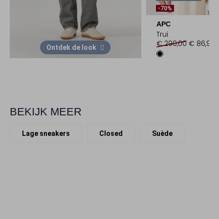
-70%
APC
Trui
€ 290,00
€ 86,99
Ontdek de look
BEKIJK MEER
Lage sneakers
Closed
Suède