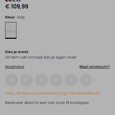
€ 219,99
€ 109,99
Kleur:
Grijs
Kies je maat:
Dit item valt normaal, kies je eigen maat
Maattabel
Maat uitverkocht?
36
37
38
39
40
41
Sorry, dit item is momenteel (nog) niet beschikbaar.
Reserveer direct in een van onze 19 boutiques