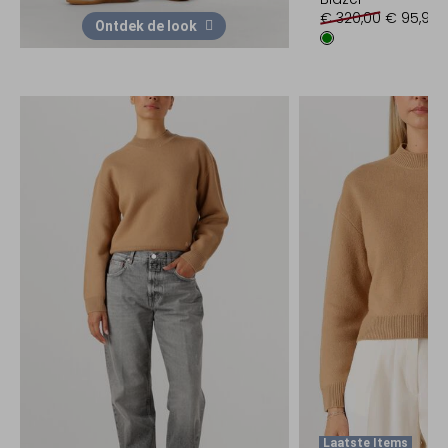
€ 320,00
€ 95,99
Ontdek de look
Laatste Items