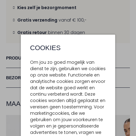
Kies zelf je bezorgmoment
Gratis verzending
vanaf € 100,-
Gratis retour
binnen 30 dagen
COOKIES
PRODUCT INFORMATIE
Om jou zo goed mogelijk van
dienst te zijn, gebruiken we cookies
op onze website. Functionele en
BEZORGEN & RETOURNEREN
analytische cookies zorgen ervoor
dat de website goed werkt en
continu verbeterd wordt. Deze
cookies worden altijd geplaatst en
MAAK JE LOOK COMPLEET
vereisen geen toestemming. Voor
marketingcookies, die we
gebruiken om jouw voorkeuren te
volgen en je gepersonaliseerde
advertenties te tonen, vragen we