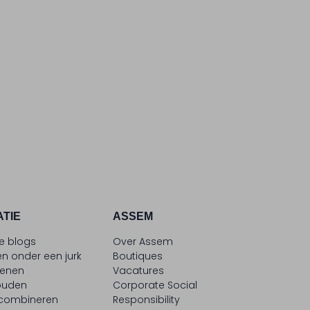
ATIE
ASSEM
le blogs
Over Assem
n onder een jurk
Boutiques
oenen
Vacatures
ouden
Corporate Social
 combineren
Responsibility