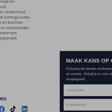
maat en
oud
 en onderhoud
er kortingscodes
e en klachten
ne voorwaarden
statement
tatement
MAAK KANS OP 
Ontvang als eerste exclusiev
en events. Schrijf je in voor
shoptegoed.
ONS