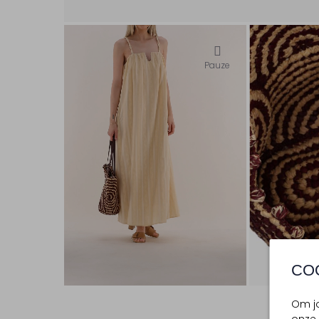
Pauze
CO
Om jo