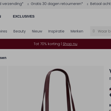
d verzending*
Gratis 30 dagen retourneren*
Betaal acht
N
EXCLUSIVES
ires
Beauty
Nieuw
Inspiratie
Merken
Tot 70% korting |
Shop nu
sen