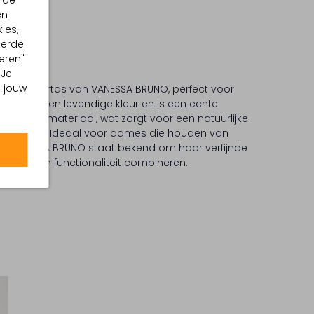
 de
en
ies,
eerde
eren"
 Je
m jouw
 schoudertas van VANESSA BRUNO, perfect voor
traalt in een levendige kleur en is een echte
a en jute materiaal, wat zorgt voor een natuurlijke
aagervaring. Ideaal voor dames die houden van
tas. VANESSA BRUNO staat bekend om haar verfijnde
gantie en functionaliteit combineren.