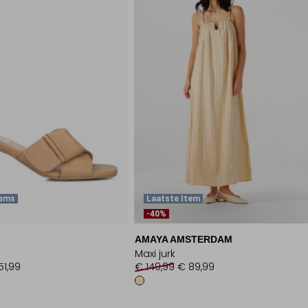
tems
Laatste Item
-40%
AMAYA AMSTERDAM
Maxi jurk
51,99
€ 149,99
€ 89,99