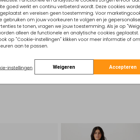
website. Functionele en analytische cookies zorgen ervoor dat
te goed werkt en continu verbeterd wordt. Deze cookies word
BEZORGEN & RETOURNEREN
d geplaatst en vereisen geen toestemming. Voor marketingcook
e gebruiken om jouw voorkeuren te volgen en je gepersonalis
tenties te tonen, vragen we jouw toestemming. Als je op "Weig
TELLING & PASVORM
OMSCHRIJVING
, worden alleen de functionele en analytische cookies geplaatst.
ook op "Cookie-instellingen" klikken voor meer informatie of o
Ontdek de charmante PANIER
deaux
euren aan te passen.
de lente en zomer. Deze tas s
 buitenkant:
Raffia
blikvanger. Gemaakt van raffi
 binnenkant:
Jute, Textiel
uitstraling en een lichte dr
en:
45 X 18 X 30
een stijlvolle en praktische 
ar hengsel:
Nee
Weigeren
Accepteren
ie-instellingen
ontwerpen die moeiteloos ele