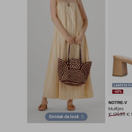
Laatste I
-60%
NOTRE-V
Muiltjes
€ 129,99
€ 
Ontdek de look