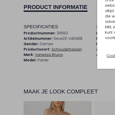
onze 
websi
PRODUCT INFORMATIE
altij
die w
adver
SPECIFICATIES
SAMENS
klikt
kunt 
Productnummer:
311550
Kleur:
Bor
voork
Artikelnummer:
5eve22-V40468
Materiaal
Gender:
Dames
Materiaal
Productsoort:
Schoudertassen
Afmeting
Merk:
Vanessa Bruno
Afneemba
Cook
Model:
Panier
MAAK JE LOOK COMPLEET