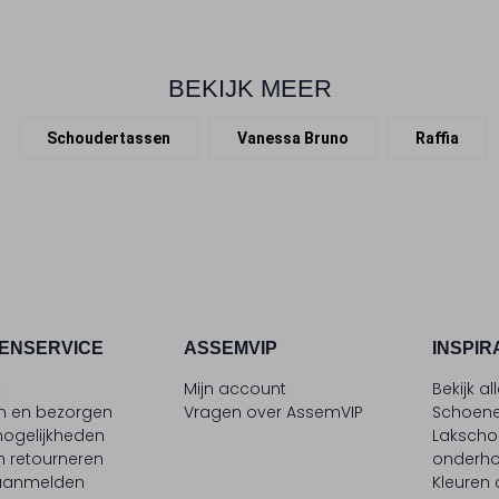
BEKIJK MEER
Schoudertassen
Vanessa Bruno
Raffia
ENSERVICE
ASSEMVIP
INSPIR
t
Mijn account
Bekijk al
en en bezorgen
Vragen over AssemVIP
Schoene
ogelijkheden
Laksch
n retourneren
onderh
 aanmelden
Kleuren