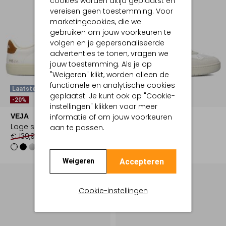
cookies worden altijd geplaatst en
vereisen geen toestemming. Voor
marketingcookies, die we
gebruiken om jouw voorkeuren te
volgen en je gepersonaliseerde
advertenties te tonen, vragen we
jouw toestemming. Als je op
"Weigeren" klikt, worden alleen de
functionele en analytische cookies
Laatste Item
Laatste Item
geplaatst. Je kunt ook op "Cookie-
-20%
-20%
instellingen" klikken voor meer
informatie of om jouw voorkeuren
VEJA
VEJA
Lage sneakers
Lage sneakers
aan te passen.
€ 139,99
€ 111,99
€ 169,99
€ 135,99
Accepteren
Weigeren
Cookie-instellingen