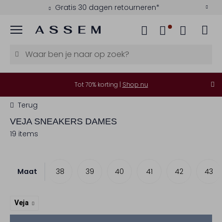
Gratis 30 dagen retourneren*
Menu
Tot 70% korting |
Shop nu
Terug
VEJA
SNEAKERS DAMES
19 items
Maat
36
37
38
39
40
41
42
43
Veja