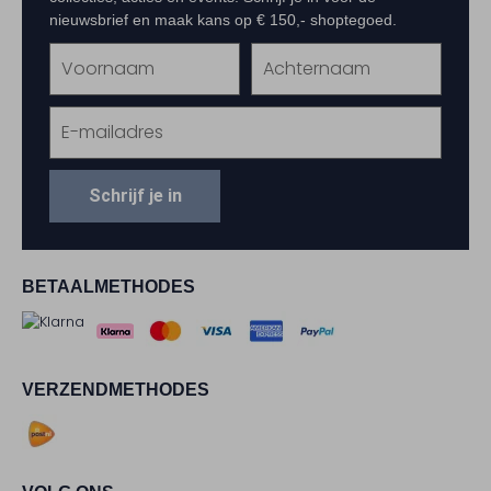
nieuwsbrief en maak kans op € 150,- shoptegoed.
Schrijf je in
BETAALMETHODES
VERZENDMETHODES