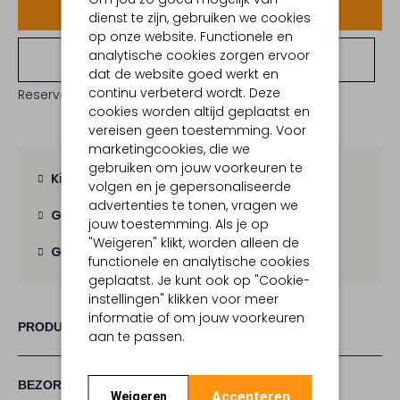
Voeg toe
dienst te zijn, gebruiken we cookies
op onze website. Functionele en
analytische cookies zorgen ervoor
Bekijk winkelvoorraad
dat de website goed werkt en
continu verbeterd wordt. Deze
Reserveer direct in een van onze 19 boutiques
cookies worden altijd geplaatst en
vereisen geen toestemming. Voor
marketingcookies, die we
gebruiken om jouw voorkeuren te
Kies zelf je bezorgmoment
volgen en je gepersonaliseerde
advertenties te tonen, vragen we
Gratis verzending
vanaf € 100,-
jouw toestemming. Als je op
"Weigeren" klikt, worden alleen de
Gratis retour
binnen 30 dagen
functionele en analytische cookies
geplaatst. Je kunt ook op "Cookie-
instellingen" klikken voor meer
informatie of om jouw voorkeuren
PRODUCT INFORMATIE
aan te passen.
BEZORGEN & RETOURNEREN
Accepteren
Weigeren