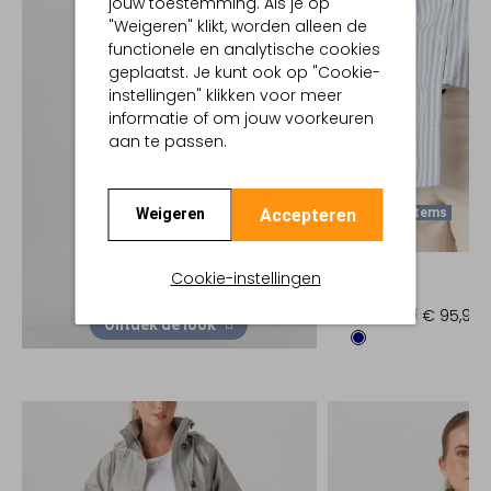
jouw toestemming. Als je op
"Weigeren" klikt, worden alleen de
functionele en analytische cookies
geplaatst. Je kunt ook op "Cookie-
instellingen" klikken voor meer
informatie of om jouw voorkeuren
aan te passen.
Accepteren
Laatste Items
Weigeren
-60%
CLOSED
Cookie-instellingen
Blouse
€ 239,99
€ 95,99
Ontdek de look