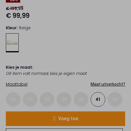
€ 199,99
€ 99,99
Kleur:
Beige
Kies je maat:
Dit item valt normaal, kies je eigen maat
Maattabel
Maat uitverkocht?
36
37
38
39
40
41
42
Voeg toe