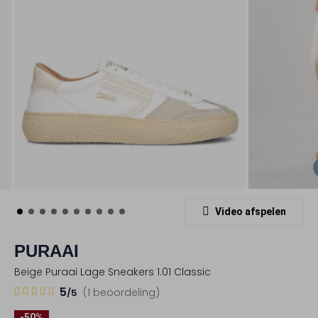
Video afspelen
PURAAI
Beige Puraai Lage Sneakers 1.01 Classic
1
5
5
(1 beoordeling)
/5
Sterren
-50%