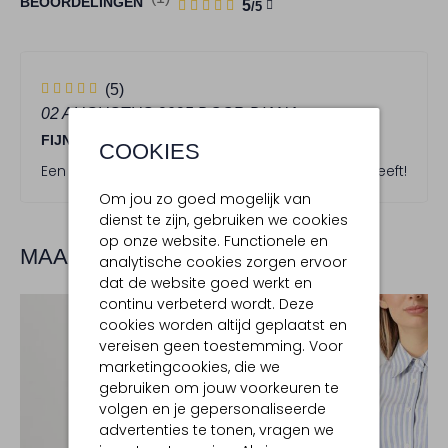
1
5
BEOORDELINGEN
5
/5
STERREN
5
(5)
S
02 AUGUSTUS 2025
DOOR DIANA
t
FIJN VOETBED
e
COOKIES
r
Een vlotte sneaker, die een perfecte pasvorm heeft!
r
Om jou zo goed mogelijk van
e
dienst te zijn, gebruiken we cookies
n
op onze website. Functionele en
MAAK JE LOOK COMPLEET
analytische cookies zorgen ervoor
dat de website goed werkt en
continu verbeterd wordt. Deze
cookies worden altijd geplaatst en
vereisen geen toestemming. Voor
marketingcookies, die we
gebruiken om jouw voorkeuren te
volgen en je gepersonaliseerde
advertenties te tonen, vragen we