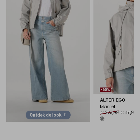
-60%
ALTER EGO
Mantel
€ 379,99
€ 151,99
Ontdek de look