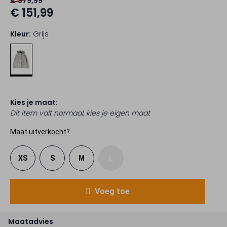
€ 379,99
€ 151,99
Kleur:
Grijs
Kies je maat:
Dit item valt normaal, kies je eigen maat
Maat uitverkocht?
XS
S
M
L
Voeg toe
Maatadvies