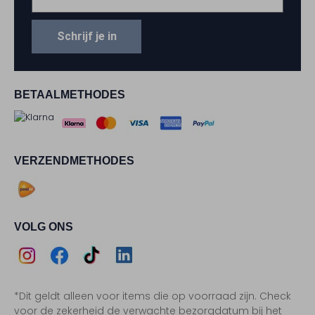
Schrijf je in
BETAALMETHODES
VERZENDMETHODES
VOLG ONS
Assem
Assem
Assem
Assem
*Dit geldt alleen voor items die op voorraad zijn. Check
Instagram
Facebook
TikTok
LinkedIn
voor de zekerheid de verwachte bezorgdatum bij het