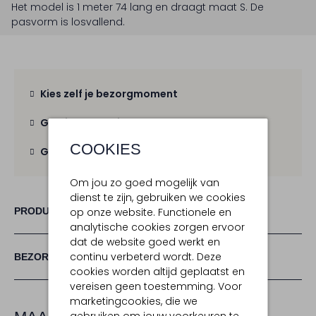
Het model is 1 meter 74 lang en draagt maat S.
De
pasvorm is
losvallend
.
Kies zelf je bezorgmoment
Gratis verzending
vanaf € 100,-
COOKIES
Gratis retour
binnen 30 dagen
Om jou zo goed mogelijk van
dienst te zijn, gebruiken we cookies
PRODUCT INFORMATIE
op onze website. Functionele en
analytische cookies zorgen ervoor
dat de website goed werkt en
continu verbeterd wordt. Deze
BEZORGEN & RETOURNEREN
cookies worden altijd geplaatst en
vereisen geen toestemming. Voor
marketingcookies, die we