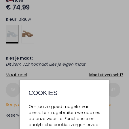
€ 149,99
€ 74,99
Kleur:
Blauw
Kies je maat:
Dit item valt normaal, kies je eigen maat
Maattabel
Maat uitverkocht?
36
37
38
39
40
41
42
COOKIES
Sorry, dit item is momenteel (nog) niet beschikbaar.
Om jou zo goed mogelijk van
dienst te zijn, gebruiken we cookies
Reserveer direct in een van onze 19 boutiques
op onze website. Functionele en
analytische cookies zorgen ervoor