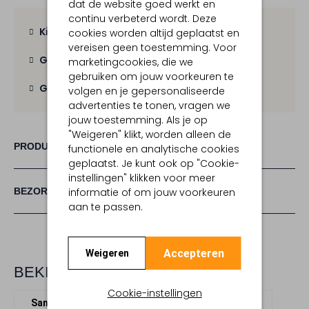
dat de website goed werkt en
continu verbeterd wordt. Deze
Kies zelf je bezorgmoment
cookies worden altijd geplaatst en
vereisen geen toestemming. Voor
Gratis verzending
vanaf € 100,-
marketingcookies, die we
gebruiken om jouw voorkeuren te
Gratis retour
binnen 30 dagen
volgen en je gepersonaliseerde
advertenties te tonen, vragen we
jouw toestemming. Als je op
"Weigeren" klikt, worden alleen de
PRODUCT INFORMATIE
functionele en analytische cookies
geplaatst. Je kunt ook op "Cookie-
instellingen" klikken voor meer
BEZORGEN & RETOURNEREN
informatie of om jouw voorkeuren
aan te passen.
Accepteren
Weigeren
BEKIJK MEER
Cookie-instellingen
Sandalen met hak
Via Vai
Suède