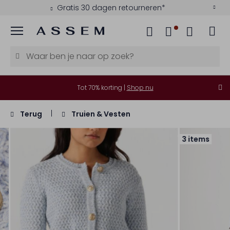
Gratis 30 dagen retourneren*
Menu
Tot 70% korting |
Shop nu
Terug
Truien & Vesten
3 items