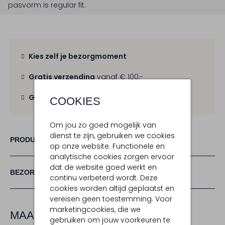
pasvorm is
regular fit
.
Kies zelf je bezorgmoment
Gratis verzending
vanaf € 100,-
Gratis retour
binnen 30 dagen
COOKIES
Om jou zo goed mogelijk van
dienst te zijn, gebruiken we cookies
PRODUCT INFORMATIE
op onze website. Functionele en
analytische cookies zorgen ervoor
dat de website goed werkt en
BEZORGEN & RETOURNEREN
continu verbeterd wordt. Deze
cookies worden altijd geplaatst en
vereisen geen toestemming. Voor
marketingcookies, die we
MAAK JE LOOK COMPLEET
gebruiken om jouw voorkeuren te