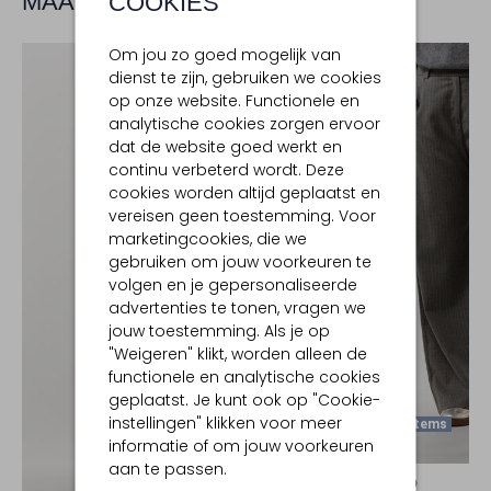
MAAK JE LOOK COMPLEET
COOKIES
Om jou zo goed mogelijk van
dienst te zijn, gebruiken we cookies
op onze website. Functionele en
analytische cookies zorgen ervoor
dat de website goed werkt en
continu verbeterd wordt. Deze
cookies worden altijd geplaatst en
vereisen geen toestemming. Voor
marketingcookies, die we
gebruiken om jouw voorkeuren te
volgen en je gepersonaliseerde
advertenties te tonen, vragen we
jouw toestemming. Als je op
"Weigeren" klikt, worden alleen de
functionele en analytische cookies
geplaatst. Je kunt ook op "Cookie-
instellingen" klikken voor meer
Laatste Items
informatie of om jouw voorkeuren
-20%
aan te passen.
SUNCOO