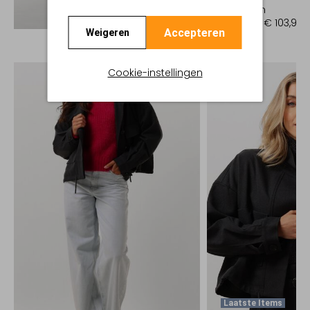
Pantalon
Ontdek de look
€ 129,95
€ 103,99
Accepteren
Weigeren
Cookie-instellingen
Laatste Items