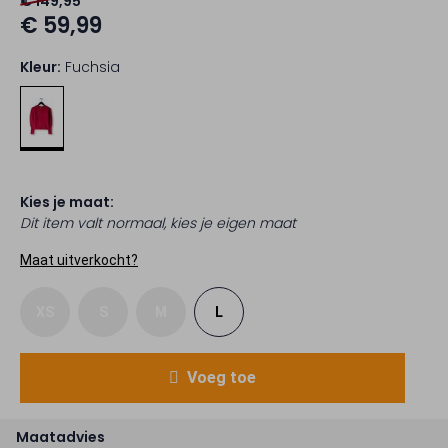
€ 149,95
€ 59,99
Kleur:
Fuchsia
Kies je maat:
Dit item valt normaal, kies je eigen maat
Maat uitverkocht?
XS
S
M
L
Voeg toe
Maatadvies