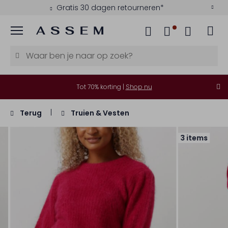
Gratis 30 dagen retourneren*
Menu
Tot 70% korting |
Shop nu
Terug
Truien & Vesten
3 items