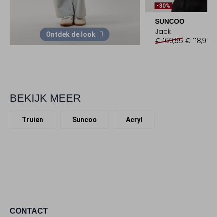
-30%
SUNCOO
Jack
Ontdek de look
€ 169,95
€ 118,99
BEKIJK MEER
Truien
Suncoo
Acryl
CONTACT