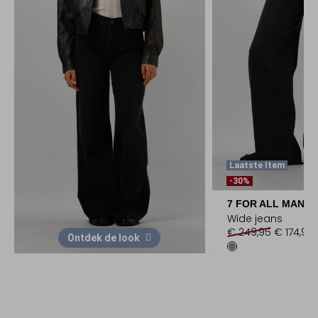
Laatste Item
-30%
7 FOR ALL MANKI
Wide jeans
€ 249,95
€ 174,99
Ontdek de look