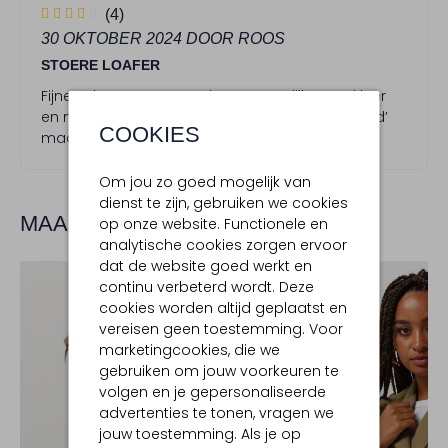
4
(4)
S
30 OKTOBER 2024
DOOR ROOS
t
STOERE LOAFER
e
r
Fijne schoen! Stoer en elegant tegelijk. Goed leer
r
en mooi afgewerkt. Mijn eerste schoen van ‘Fred’
COOKIES
e
maar zeker niet de laatste :)
n
Om jou zo goed mogelijk van
dienst te zijn, gebruiken we cookies
MAAK JE LOOK COMPLEET
op onze website. Functionele en
analytische cookies zorgen ervoor
dat de website goed werkt en
continu verbeterd wordt. Deze
cookies worden altijd geplaatst en
vereisen geen toestemming. Voor
marketingcookies, die we
gebruiken om jouw voorkeuren te
volgen en je gepersonaliseerde
advertenties te tonen, vragen we
jouw toestemming. Als je op