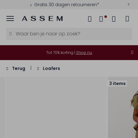
Gratis 30 dagen retourneren*
Menu
Tot 70% korting |
Shop nu
Terug
Loafers
3 items