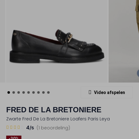
Video afspelen
FRED DE LA BRETONIERE
Zwarte Fred De La Bretoniere Loafers Paris Leya
1
4
4
(1 beoordeling)
/5
Sterren
-30%