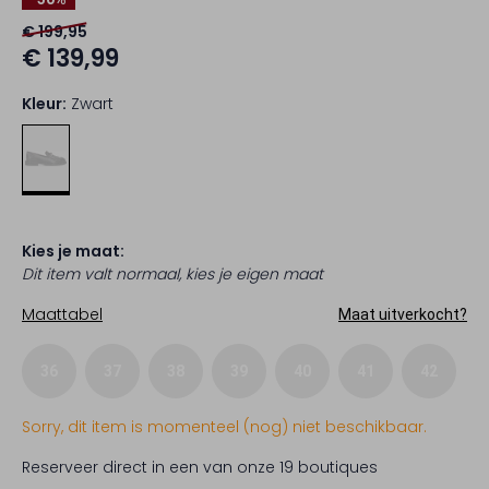
€ 199,95
€ 139,99
Kleur:
Zwart
Kies je maat:
Dit item valt normaal, kies je eigen maat
Maattabel
Maat uitverkocht?
36
37
38
39
40
41
42
Sorry, dit item is momenteel (nog) niet beschikbaar.
Reserveer direct in een van onze 19 boutiques