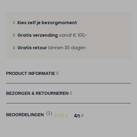
Kies zelf je bezorgmoment
Gratis verzending
vanaf € 100,-
Gratis retour
binnen 30 dagen
PRODUCT INFORMATIE
BEZORGEN & RETOURNEREN
(1)
1
4
BEOORDELINGEN
4
/5
STERREN