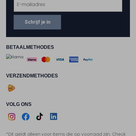
Schrijf je in
BETAALMETHODES
VERZENDMETHODES
VOLG ONS
Assem
Assem
Assem
Assem
*Dit geldt alleen voor items die op voorraad zijn. Check