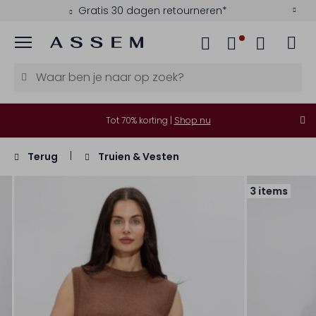
Gratis 30 dagen retourneren*
Menu
Tot 70% korting |
Shop nu
Terug
Truien & Vesten
3 items