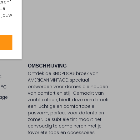
eren"
 Je
m jouw
OMSCHRIJVING
Ontdek de SNOPDOG broek van
C
AMERICAN VINTAGE, speciaal
ontworpen voor dames die houden
 °C
van comfort en stijl. Gemaakt van
lage
zacht katoen, biedt deze ecru broek
een luchtige en comfortabele
pasvorm, perfect voor de lente en
zomer. De subtiele tint maakt het
eenvoudig te combineren met je
favoriete tops en accessoires.
AMERICAN VINTAGE staat bekend om