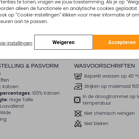
tenties te tonen, vragen we jouw toestemming. Als je op "Weig
, worden alleen de functionele en analytische cookies geplaatst.
dek de look
Ontdek de look
ook op "Cookie-instellingen" klikken voor meer informatie of o
euren aan te passen.
BEZORGEN & RETOURNEREN
Weigeren
Accepteren
ie-instellingen
TELLING & PASVORM
WASVOORSCHRIFTEN
u
Beperkt wassen op 40 °
Effen
Strijken op maximaal 150
:
Katoen
lpercentages:
100% Katoen
In de droogtrommel op 
gte:
Hoge Taille
temperatuur
Losvallend
Wide
Niet chemisch reinigen
ang
Niet bleken