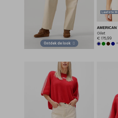
Laatste M
AMERICAN 
Gilet
€ 175,99
Ontdek de look