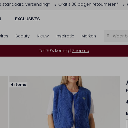
s standaard verzending*
Gratis 30 dagen retourneren*
N
EXCLUSIVES
ires
Beauty
Nieuw
Inspiratie
Merken
Tot 70% korting |
Shop nu
4 items