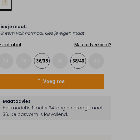
Kies je maat:
Dit item valt normaal, kies je eigen maat
Maattabel
Maat uitverkocht?
34
36
36/38
38
38/40
40
Voeg toe
Maatadvies
Het model is 1 meter 74 lang en draagt maat
36.
De pasvorm is
losvallend
.