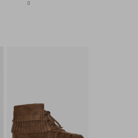
zijn tijdloze ontwerpen en
hoogwaardige materialen, waardoor
je altijd goed voor de dag komt.