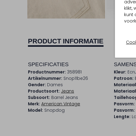
adver
klikt
Ont
kunt 
voork
PRODUCT INFORMATIE
Cook
SPECIFICATIES
SAMENS
Productnummer:
358981
Kleur:
Ecr
Artikelnummer:
Snop11be26
Patroon:
Gender:
Dames
Materiaal
Productsoort:
Jeans
Materiaa
Subsoort:
Barrel Jeans
Taillehoo
Merk:
American Vintage
Pasvorm:
Model:
Snopdog
Pasvorm:
Lengte:
L