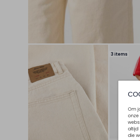
3 items
CO
Om jo
onze 
websi
altij
die w