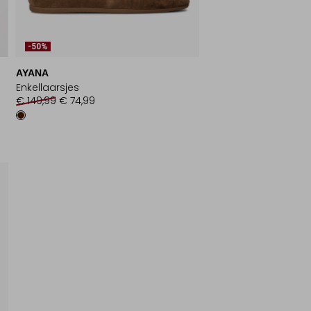
-50%
AYANA
Enkellaarsjes
€ 149,99
€ 74,99