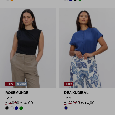
-30%
Nieuw
-50%
ROSEMUNDE
DEA KUDIBAL
Top
Top
€ 59,99
€ 41,99
€ 229,99
€ 114,99