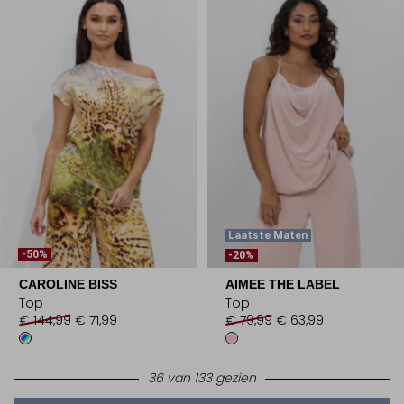
Laatste Maten
-50%
-20%
CAROLINE BISS
AIMEE THE LABEL
Top
Top
€ 144,99
€ 71,99
€ 79,99
€ 63,99
36 van 133 gezien