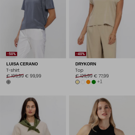
-50%
-40%
LUISA CERANO
DRYKORN
T-shirt
Top
€ 199,99
€ 99,99
€ 129,99
€ 77,99
+1