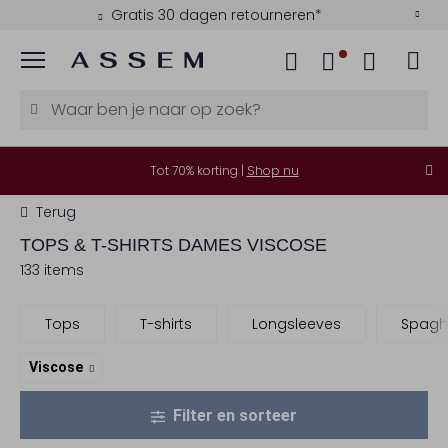
Kies zelf je bezorgmoment
Menu
Tot 70% korting |
Shop nu
Terug
TOPS & T-SHIRTS DAMES VISCOSE
133 items
Tops
T-shirts
Longsleeves
Spaghe
Viscose
Filter en sorteer