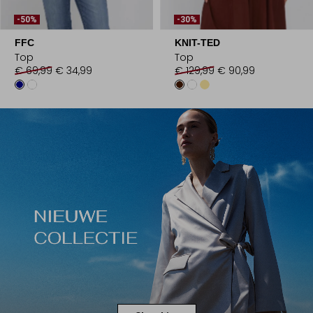
-50%
-30%
FFC
KNIT-TED
Top
Top
€ 69,99
€ 34,99
€ 129,99
€ 90,99