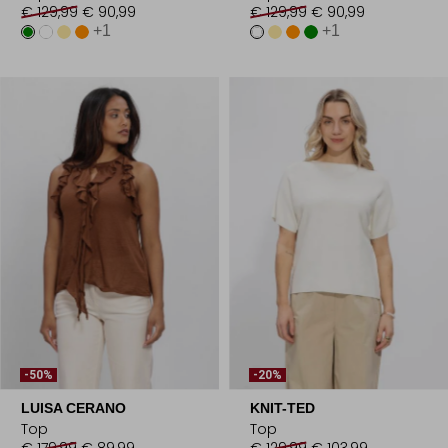
€ 129,99
€ 90,99
€ 129,99
€ 90,99
+1
+1
-50%
-20%
LUISA CERANO
KNIT-TED
Top
Top
€ 179,99
€ 89,99
€ 129,99
€ 103,99