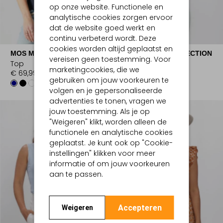
op onze website. Functionele en
analytische cookies zorgen ervoor
dat de website goed werkt en
-20%
continu verbeterd wordt. Deze
cookies worden altijd geplaatst en
MOS MOSH
MARC CAIN COLLECTION
vereisen geen toestemming. Voor
Top
Top
marketingcookies, die we
€ 69,99
€ 189,99
€ 151,99
gebruiken om jouw voorkeuren te
volgen en je gepersonaliseerde
advertenties te tonen, vragen we
jouw toestemming. Als je op
"Weigeren" klikt, worden alleen de
functionele en analytische cookies
geplaatst. Je kunt ook op "Cookie-
instellingen" klikken voor meer
informatie of om jouw voorkeuren
aan te passen.
Accepteren
Weigeren