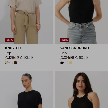
-30%
-60%
KNIT-TED
VANESSA BRUNO
Top
Top
€ 129,99
€ 90,99
€ 134,99
€ 53,99