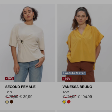
Laatste Maten
-50%
-40%
SECOND FEMALE
VANESSA BRUNO
Top
Top
€ 79,99
€ 39,99
€ 174,99
€ 104,99