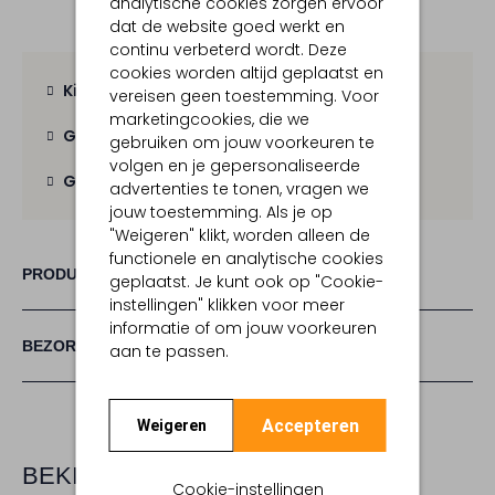
analytische cookies zorgen ervoor
dat de website goed werkt en
continu verbeterd wordt. Deze
cookies worden altijd geplaatst en
Kies zelf je bezorgmoment
vereisen geen toestemming. Voor
marketingcookies, die we
Gratis verzending
vanaf € 100,-
gebruiken om jouw voorkeuren te
volgen en je gepersonaliseerde
Gratis retour
binnen 30 dagen
advertenties te tonen, vragen we
jouw toestemming. Als je op
"Weigeren" klikt, worden alleen de
functionele en analytische cookies
PRODUCT INFORMATIE
geplaatst. Je kunt ook op "Cookie-
instellingen" klikken voor meer
informatie of om jouw voorkeuren
BEZORGEN & RETOURNEREN
aan te passen.
Accepteren
Weigeren
BEKIJK MEER
Cookie-instellingen