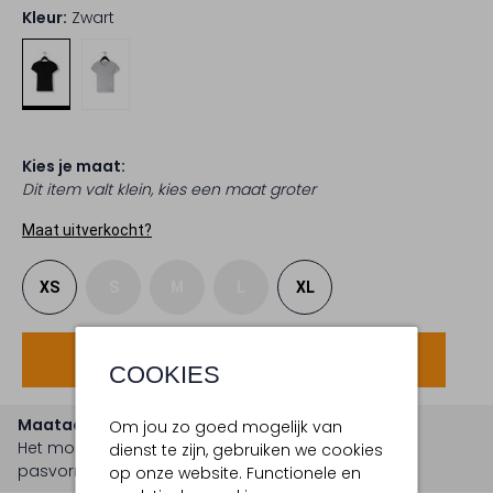
Kleur:
Zwart
Kies je maat:
Dit item valt klein, kies een maat groter
Maat uitverkocht?
XS
S
M
L
XL
Voeg toe
COOKIES
Maatadvies
Om jou zo goed mogelijk van
Het model is 1 meter 68 lang en draagt maat s.
De
dienst te zijn, gebruiken we cookies
pasvorm is
aansluitend
.
op onze website. Functionele en