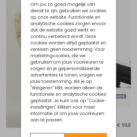
Om jou zo goed mogelijk van
dienst te zijn, gebruiken we cookies
op onze website. Functionele en
analytische cookies zorgen ervoor
dat de website goed werkt en
continu verbeterd wordt. Deze
cookies worden altijd geplaatst en
vereisen geen toestemming. Voor
marketingcookies, die we
gebruiken om jouw voorkeuren te
volgen en je gepersonaliseerde
advertenties te tonen, vragen we
jouw toestemming. Als je op
"Weigeren" klikt, worden alleen de
functionele en analytische cookies
Laatste Items
geplaatst. Je kunt ook op "Cookie-
-50%
instellingen" klikken voor meer
NUBIKK
informatie of om jouw voorkeuren
Loafers
aan te passen.
Ontdek de look
€ 199,95
€ 99,99