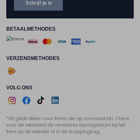
Schrijf je in
BETAALMETHODES
VERZENDMETHODES
VOLG ONS
Assem
Assem
Assem
Assem
*Dit geldt alleen voor items die op voorraad zijn. Check
Instagram
Facebook
TikTok
LinkedIn
voor de zekerheid de verwachte bezorgdatum bij het
item op de website of in de shoppingbag.