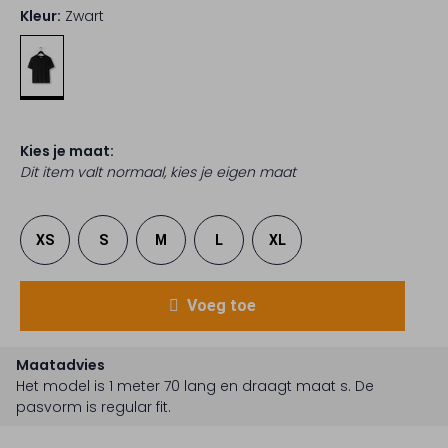
Kleur:
Zwart
Kies je maat:
Dit item valt normaal, kies je eigen maat
XS
S
M
L
XL
Voeg toe
Maatadvies
Het model is 1 meter 70 lang en draagt maat s.
De
pasvorm is
regular fit
.