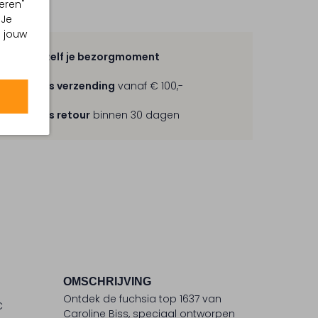
eren"
 Je
m jouw
Kies zelf je bezorgmoment
Gratis verzending
vanaf € 100,-
Gratis retour
binnen 30 dagen
OMSCHRIJVING
Ontdek de fuchsia top 1637 van
C
Caroline Biss, speciaal ontworpen