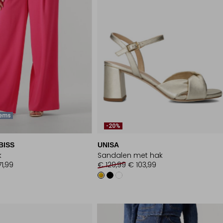
tems
-20%
BISS
UNISA
k
Sandalen met hak
71,99
€ 129,99
€ 103,99