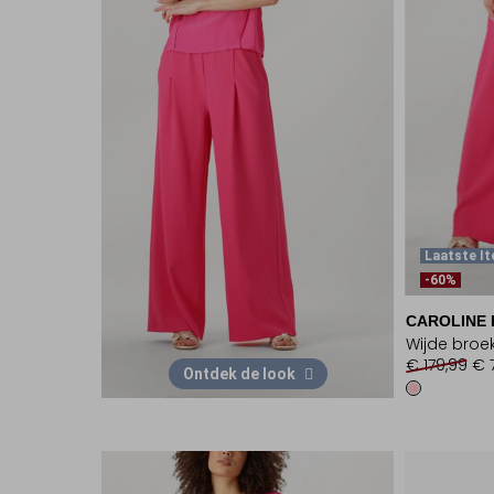
Laatste I
-60%
CAROLINE 
Wijde broe
€ 179,99
€ 
Ontdek de look