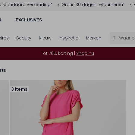
s standaard verzending*
Gratis 30 dagen retourneren*
N
EXCLUSIVES
ires
Beauty
Nieuw
Inspiratie
Merken
Tot 70% korting |
Shop nu
rts
3 items