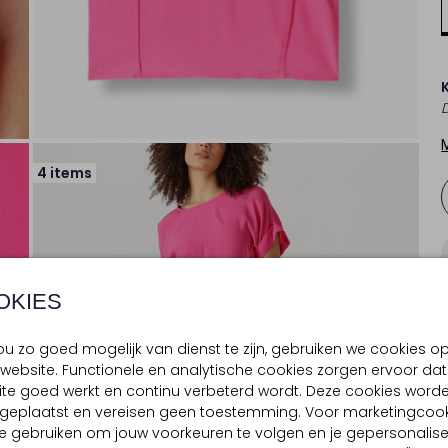
4 items
OKIES
u zo goed mogelijk van dienst te zijn, gebruiken we cookies o
website. Functionele en analytische cookies zorgen ervoor dat
te goed werkt en continu verbeterd wordt. Deze cookies word
d geplaatst en vereisen geen toestemming. Voor marketingcook
e gebruiken om jouw voorkeuren te volgen en je gepersonalis