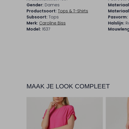
Gender:
Dames
Materiaal
Productsoort:
Tops & T-Shirts
Materiaa
Subsoort:
Tops
Pasvorm:
Merk:
Caroline Biss
Halslijn:
R
Model:
1637
Mouwleng
MAAK JE LOOK COMPLEET