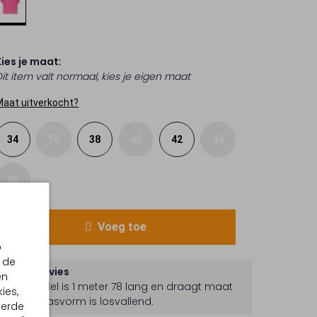
Kies je maat:
Dit item valt normaal, kies je eigen maat
Maat uitverkocht?
34
36
38
40
42
44
46
Voeg toe
p
 de
Maatadvies
en
Het model is 1 meter 78 lang en draagt maat
ies,
36.
De pasvorm is
losvallend
.
eerde