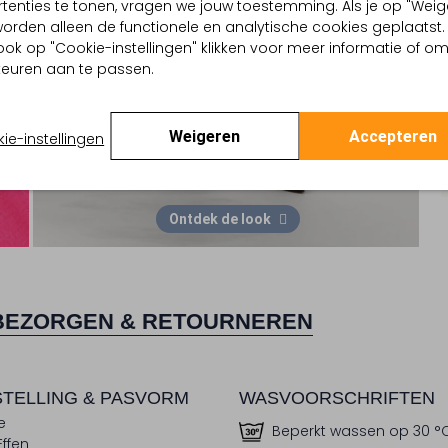
tenties te tonen, vragen we jouw toestemming. Als je op "Weig
, worden alleen de functionele en analytische cookies geplaatst.
ook op "Cookie-instellingen" klikken voor meer informatie of o
euren aan te passen.
Weigeren
Accepteren
ie-instellingen
Ontdek de look
BEZORGEN & RETOURNEREN
TELLING & PASVORM
WASVOORSCHRIFTEN
e
Beperkt wassen op 30 °
Effen