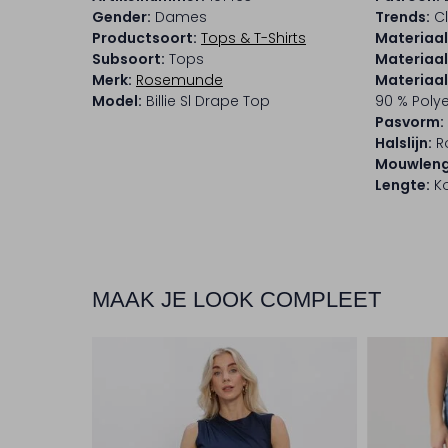
Gender:
Dames
Trends:
Cl
Productsoort:
Tops & T-Shirts
Materiaal
Subsoort:
Tops
Materiaal
Merk:
Rosemunde
Materiaa
Model:
Billie Sl Drape Top
90 % Polye
Pasvorm:
Halslijn:
R
Mouwleng
Lengte:
Ko
MAAK JE LOOK COMPLEET