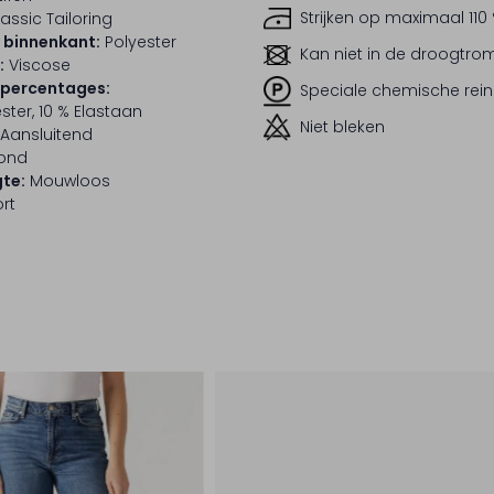
Strijken op maximaal 110
assic Tailoring
 binnenkant:
Polyester
Kan niet in de droogtr
:
Viscose
lpercentages:
Speciale chemische rein
ster, 10 % Elastaan
Niet bleken
Aansluitend
ond
te:
Mouwloos
rt