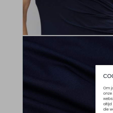
CO
Om jo
onze 
websi
altij
die w