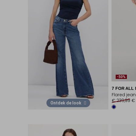
-50%
7 FOR ALL
Flared jea
€ 239,99
€ 
Ontdek de look