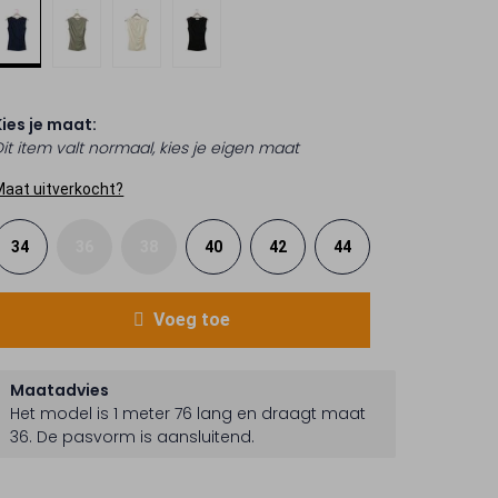
Kies je maat:
Dit item valt normaal, kies je eigen maat
Maat uitverkocht?
34
36
38
40
42
44
Voeg toe
Maatadvies
Het model is 1 meter 76 lang en draagt maat
36.
De pasvorm is
aansluitend
.