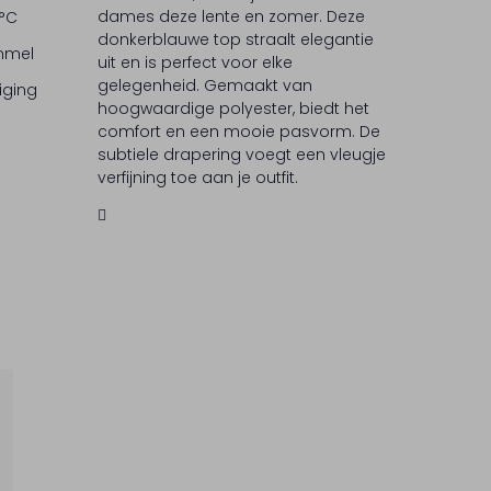
dames deze lente en zomer. Deze
 °C
donkerblauwe top straalt elegantie
ommel
uit en is perfect voor elke
gelegenheid. Gemaakt van
iging
hoogwaardige polyester, biedt het
comfort en een mooie pasvorm. De
subtiele drapering voegt een vleugje
verfijning toe aan je outfit.
Combineer met je favoriete jeans of
rok voor een moeiteloze look.
Rosemunde staat bekend om zijn
tijdloze ontwerpen en aandacht voor
detail, waardoor je altijd verzekerd
bent van een modieuze uitstraling.