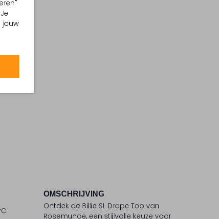
eren"
 Je
m jouw
OMSCHRIJVING
Ontdek de Billie SL Drape Top van
°C
Rosemunde, een stijlvolle keuze voor