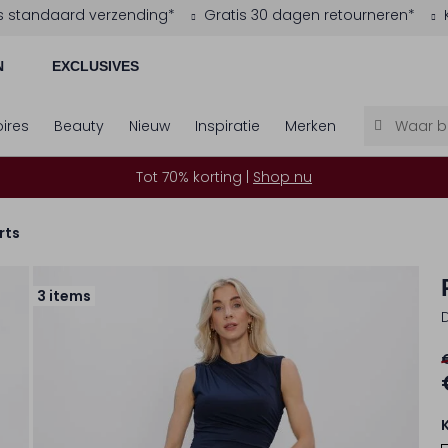
s standaard verzending*
Gratis 30 dagen retourneren*
N
EXCLUSIVES
ires
Beauty
Nieuw
Inspiratie
Merken
Tot 70% korting |
Shop nu
rts
3 items