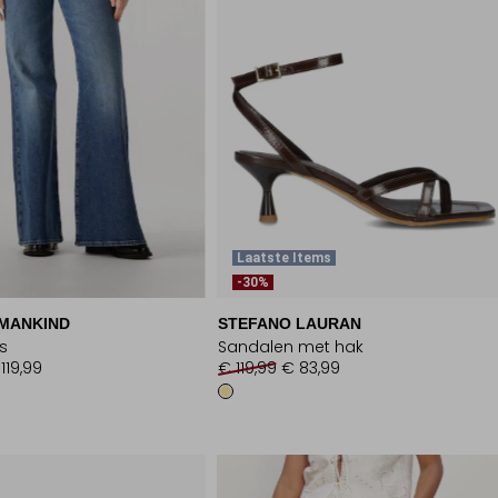
Laatste Items
-30%
 MANKIND
STEFANO LAURAN
ns
Sandalen met hak
119,99
€ 119,99
€ 83,99