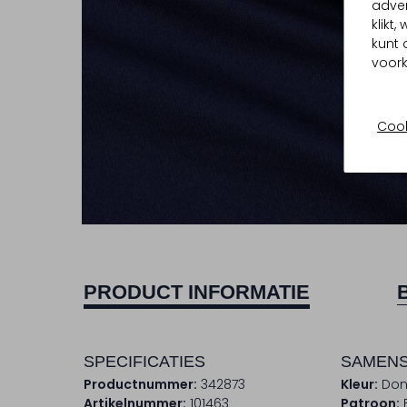
adver
klikt
kunt 
voork
Cook
PRODUCT INFORMATIE
SPECIFICATIES
SAMENS
Productnummer:
342873
Kleur:
Don
Artikelnummer:
101463
Patroon: