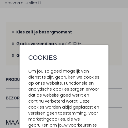
pasvorm is
slim fit
.
Kies zelf je bezorgmoment
Gratis verzending
vanaf € 100,-
Gratis retour
binnen 30 dagen
COOKIES
Om jou zo goed mogelijk van
dienst te zijn, gebruiken we cookies
PRODUCT INFORMATIE
op onze website. Functionele en
analytische cookies zorgen ervoor
dat de website goed werkt en
BEZORGEN & RETOURNEREN
continu verbeterd wordt. Deze
cookies worden altijd geplaatst en
vereisen geen toestemming. Voor
marketingcookies, die we
MAAK JE LOOK COMPLEET
gebruiken om jouw voorkeuren te