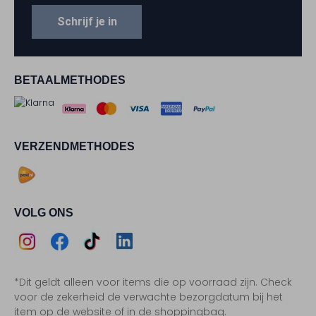
Schrijf je in
BETAALMETHODES
VERZENDMETHODES
VOLG ONS
Assem
Assem
Assem
Assem
*Dit geldt alleen voor items die op voorraad zijn. Check
Instagram
Facebook
TikTok
LinkedIn
voor de zekerheid de verwachte bezorgdatum bij het
item op de website of in de shoppingbag.