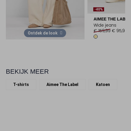
-40%
AIMEE THE LABEL
Wide jeans
€ 159,99
€ 95,99
Ontdek de look
BEKIJK MEER
T-shirts
Aimee The Label
Katoen