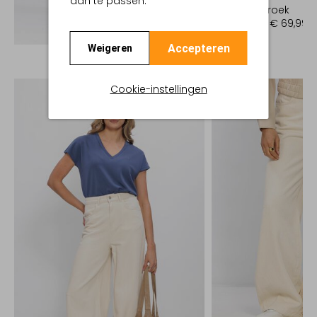
aan te passen.
Flared broek
€ 139,99
€ 69,99
Ontdek de look
Accepteren
Weigeren
Cookie-instellingen