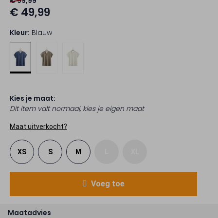
€ 99,99
€ 49,99
Kleur:
Blauw
Kies je maat:
Dit item valt normaal, kies je eigen maat
Maat uitverkocht?
XS
S
M
L
XL
Voeg toe
Maatadvies