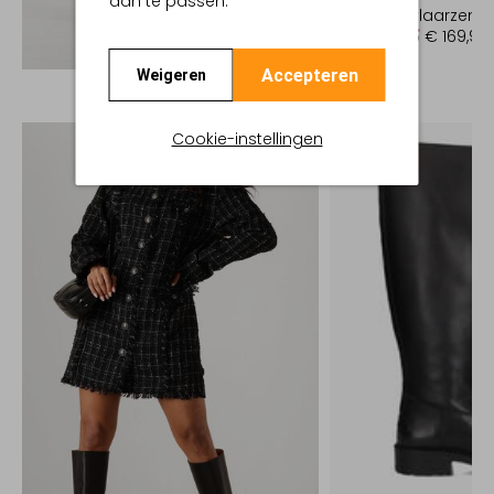
aan te passen.
Cowboylaarzen
€ 339,95
€ 169,99
Ontdek de look
Accepteren
Weigeren
Cookie-instellingen