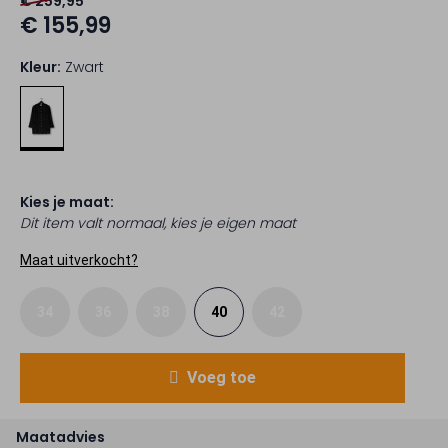
€ 259,95
€ 155,99
Kleur:
Zwart
Kies je maat:
Dit item valt normaal, kies je eigen maat
Maat uitverkocht?
34
36
38
40
42
Voeg toe
Maatadvies