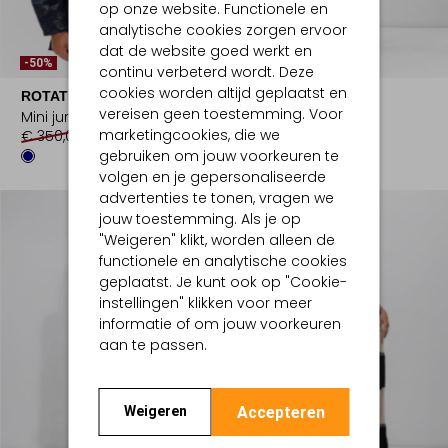
op onze website. Functionele en
analytische cookies zorgen ervoor
dat de website goed werkt en
-50%
-50%
continu verbeterd wordt. Deze
cookies worden altijd geplaatst en
ROTATE
JAPAN TKY
vereisen geen toestemming. Voor
Mini jurk
Midi jurk
marketingcookies, die we
€ 350,00
€ 174,99
€ 229,99
€ 114,99
gebruiken om jouw voorkeuren te
volgen en je gepersonaliseerde
advertenties te tonen, vragen we
jouw toestemming. Als je op
"Weigeren" klikt, worden alleen de
functionele en analytische cookies
geplaatst. Je kunt ook op "Cookie-
instellingen" klikken voor meer
informatie of om jouw voorkeuren
aan te passen.
Accepteren
Weigeren