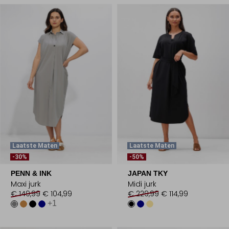
Laatste Maten
Laatste Maten
-30%
-50%
PENN & INK
JAPAN TKY
Maxi jurk
Midi jurk
€ 149,99
€ 104,99
€ 229,99
€ 114,99
+1