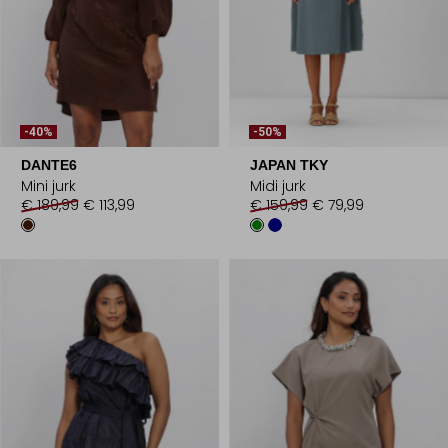
-40%
-50%
DANTE6
JAPAN TKY
Mini jurk
Midi jurk
€ 189,99
€ 113,99
€ 159,99
€ 79,99