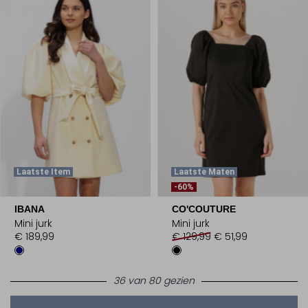
Laatste Item
Laatste Maten
-60%
IBANA
CO'COUTURE
Mini jurk
Mini jurk
€ 189,99
€ 129,99
€ 51,99
36 van 80 gezien