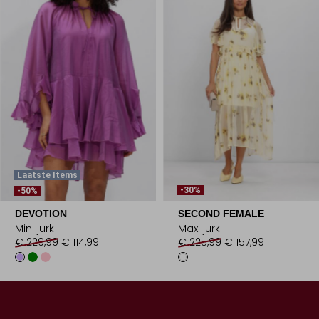
Laatste Items
-30%
-50%
DEVOTION
SECOND FEMALE
Mini jurk
Maxi jurk
€ 229,99
€ 114,99
€ 225,99
€ 157,99