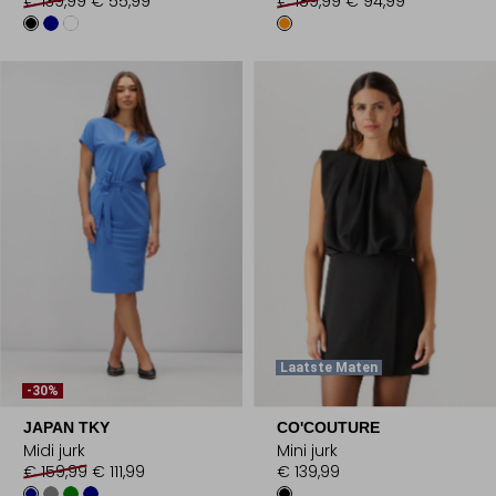
€ 139,99
€ 55,99
€ 189,99
€ 94,99
Laatste Maten
-30%
JAPAN TKY
CO'COUTURE
Midi jurk
Mini jurk
€ 159,99
€ 111,99
€ 139,99