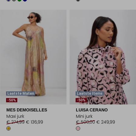
Laatste Maten
Laatste Items
-50%
-50%
MES DEMOISELLES
LUISA CERANO
Maxi jurk
Mini jurk
€ 274,99
€ 136,99
€ 500,00
€ 249,99