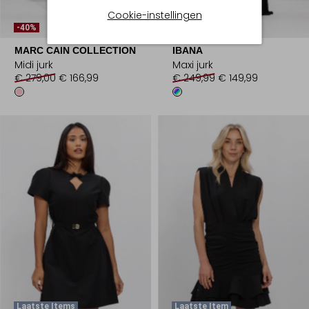
Cookie-instellingen
Laatste Maten
-40%
-40%
MARC CAIN COLLECTION
IBANA
Midi jurk
Maxi jurk
€ 279,00
€ 166,99
€ 249,99
€ 149,99
Laatste Items
Laatste Item