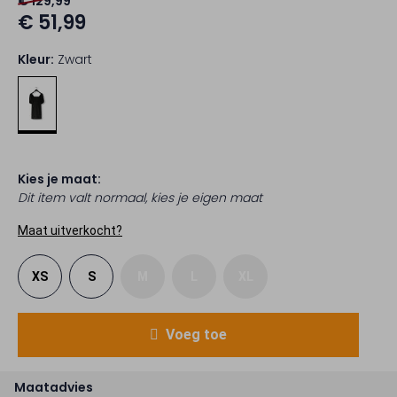
€ 129,99
€ 51,99
Kleur:
Zwart
Kies je maat:
Dit item valt normaal, kies je eigen maat
Maat uitverkocht?
XS
S
M
L
XL
Voeg toe
Maatadvies