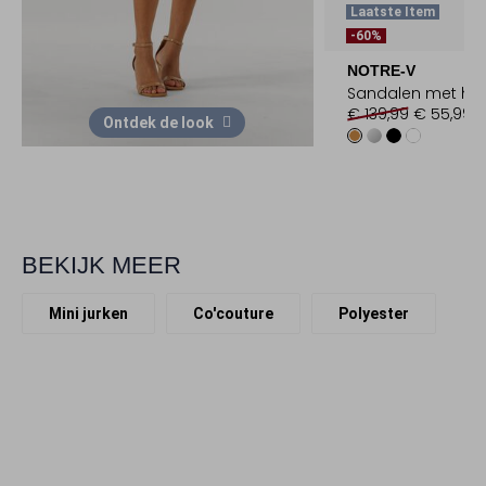
Laatste Item
-60%
NOTRE-V
Sandalen met ha
€ 139,99
€ 55,99
Ontdek de look
BEKIJK MEER
Mini jurken
Co'couture
Polyester