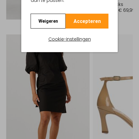
aan te passen.
Slingbacks
€ 139,99
€ 69,99
Ontdek de look
Accepteren
Weigeren
Cookie-instellingen