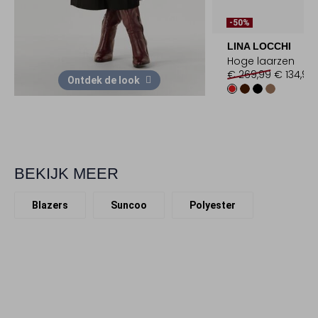
-50%
LINA LOCCHI
Hoge laarzen
€ 269,99
€ 134,99
Ontdek de look
BEKIJK MEER
Blazers
Suncoo
Polyester