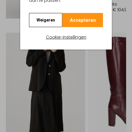
aan te passen.
Slingbacks
€ 149,99
€ 104,99
Ontdek de look
Accepteren
Weigeren
Cookie-instellingen