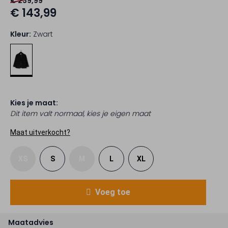
€ 239,99
€ 143,99
Kleur:
Zwart
Kies je maat:
Dit item valt normaal, kies je eigen maat
Maat uitverkocht?
XS
S
M
L
XL
Voeg toe
Maatadvies