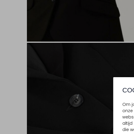
CO
Om jo
onze 
websi
altij
die w