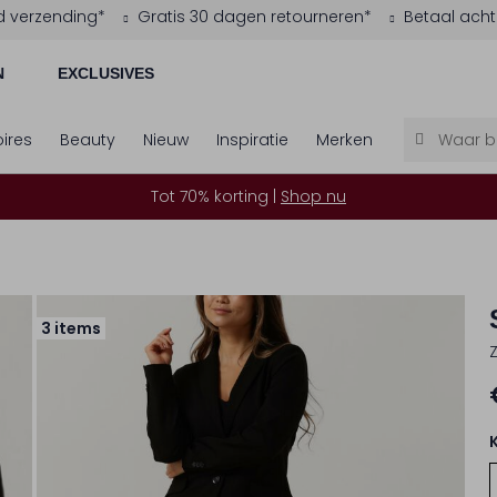
d verzending*
Gratis 30 dagen retourneren*
Betaal acht
N
EXCLUSIVES
ires
Beauty
Nieuw
Inspiratie
Merken
Tot 70% korting |
Shop nu
3 items