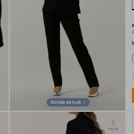
Ontdek de look
Pauze