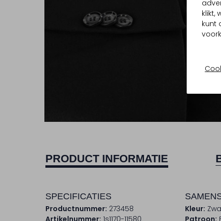
adver
klikt
kunt 
voork
Cook
PRODUCT INFORMATIE
SPECIFICATIES
SAMENS
Productnummer:
273458
Kleur:
Zwa
Artikelnummer:
1s1170-11580
Patroon: