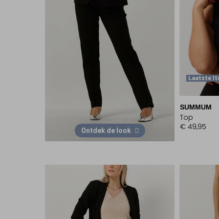
Laatste I
SUMMUM
Top
€ 49,95
Ontdek de look