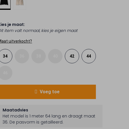
Kies je maat:
Dit item valt normaal, kies je eigen maat
Maat uitverkocht?
34
36
38
40
42
44
46
Voeg toe
Maatadvies
Het model is 1 meter 64 lang en draagt maat
36.
De pasvorm is
getailleerd
.