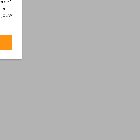
eren"
 Je
m jouw