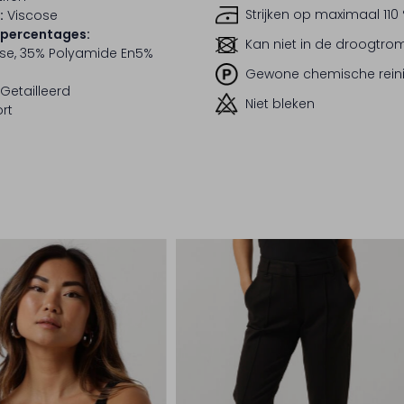
Strijken op maximaal 110
:
Viscose
lpercentages:
Kan niet in de droogtr
se, 35% Polyamide En5%
Gewone chemische rein
Getailleerd
Niet bleken
rt