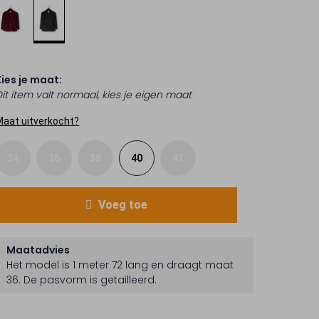
Kies je maat:
Dit item valt normaal, kies je eigen maat
Maat uitverkocht?
34
36
38
40
42
Voeg toe
Maatadvies
Het model is 1 meter 72 lang en draagt maat
36.
De pasvorm is
getailleerd
.