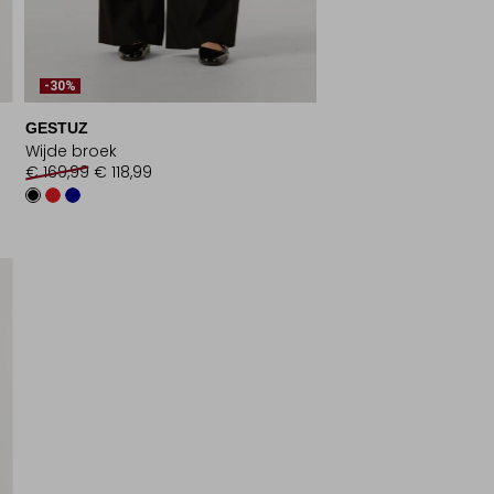
-30%
GESTUZ
Wijde broek
€ 169,99
€ 118,99