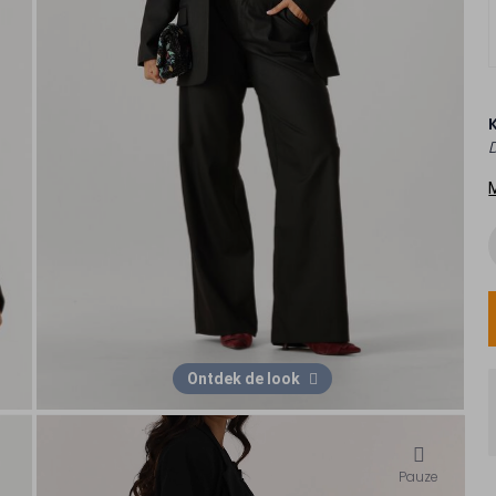
Ontdek de look
Pauze