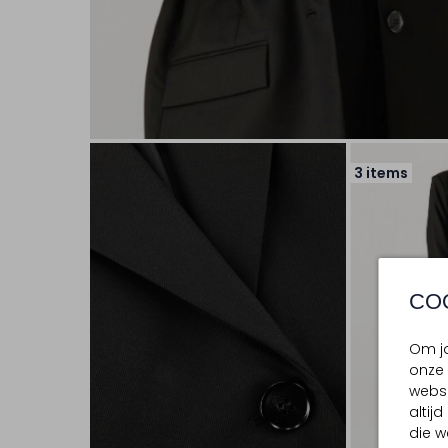
3 items
CO
Om jo
onze 
websi
altij
die w