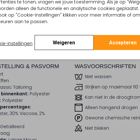
tenties te tonen, vragen we jouw toestemming. Als je op "Weig
, worden alleen de functionele en analytische cookies geplaatst.
dek de look
Ontdek de look
ook op "Cookie-instellingen" klikken voor meer informatie of o
euren aan te passen.
BEZORGEN & RETOURNEREN
Weigeren
Accepteren
ie-instellingen
TELLING & PASVORM
WASVOORSCHRIFTEN
rt
Niet wassen
Effen
Strijken op maximaal 110
assic Tailoring
 binnenkant:
Polyester
Kan niet in de droogtr
:
Polyester
lpercentages:
Alleen hangend drogen
ter, 30% Viscose, 2%
Gewone chemische rein
Getailleerd
Niet bleken
raag
te:
Lange Mouw