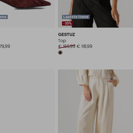
tems
Laatste Items
-30%
GESTUZ
Top
79,99
€ 169,99
€ 118,99