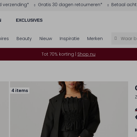
d verzending*
Gratis 30 dagen retourneren*
Betaal acht
N
EXCLUSIVES
ires
Beauty
Nieuw
Inspiratie
Merken
Tot 70% korting |
Shop nu
4 items