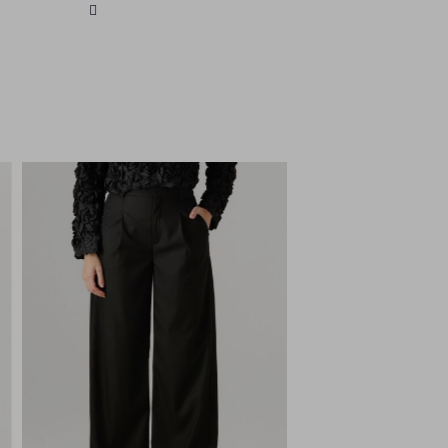
gelegenheid. GESTUZ staat bekend
om zijn moderne en eigentijdse
ontwerpen, waarbij kwaliteit en stijl
hand in hand gaan.