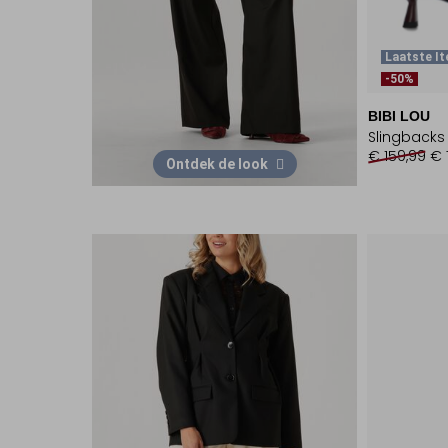
Laatste I
-50%
BIBI LOU
Slingbacks
€ 159,99
€ 
Ontdek de look