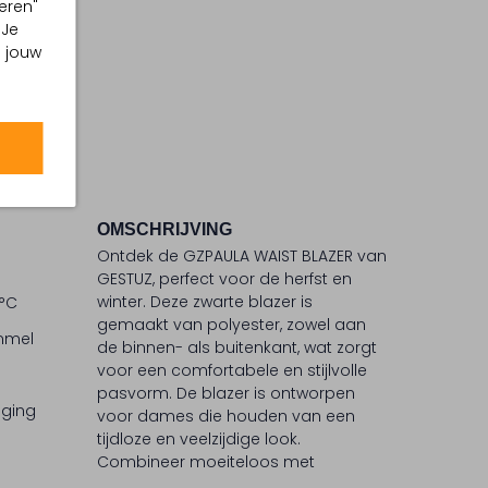
eren"
 Je
m jouw
OMSCHRIJVING
Ontdek de GZPAULA WAIST BLAZER van
GESTUZ, perfect voor de herfst en
winter. Deze zwarte blazer is
 °C
gemaakt van polyester, zowel aan
ommel
de binnen- als buitenkant, wat zorgt
voor een comfortabele en stijlvolle
pasvorm. De blazer is ontworpen
iging
voor dames die houden van een
tijdloze en veelzijdige look.
Combineer moeiteloos met
verschillende outfits voor elke