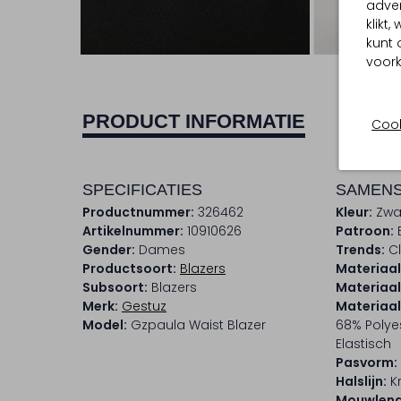
adver
klikt
Ont
kunt 
voork
PRODUCT INFORMATIE
Cook
SPECIFICATIES
SAMENS
Productnummer:
326462
Kleur:
Zwa
Artikelnummer:
10910626
Patroon:
Gender:
Dames
Trends:
Cl
Productsoort:
Blazers
Materiaal
Subsoort:
Blazers
Materiaal
Merk:
Gestuz
Materiaa
Model:
Gzpaula Waist Blazer
68% Polyes
Elastisch
Pasvorm:
Halslijn:
K
Mouwleng