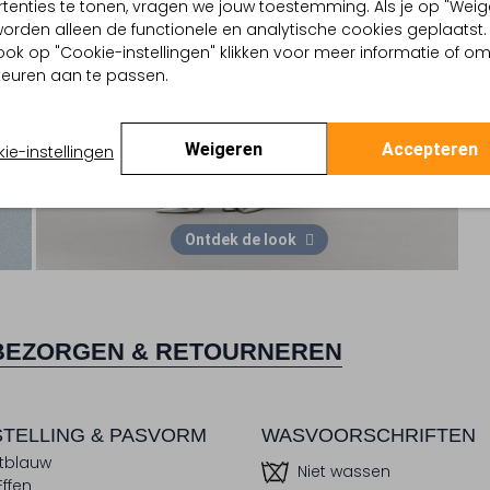
tenties te tonen, vragen we jouw toestemming. Als je op "Weig
, worden alleen de functionele en analytische cookies geplaatst.
ook op "Cookie-instellingen" klikken voor meer informatie of o
euren aan te passen.
Weigeren
Accepteren
ie-instellingen
Ontdek de look
BEZORGEN & RETOURNEREN
TELLING & PASVORM
WASVOORSCHRIFTEN
htblauw
Niet wassen
Effen