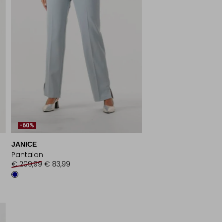
-60%
JANICE
Pantalon
€ 209,99
€ 83,99