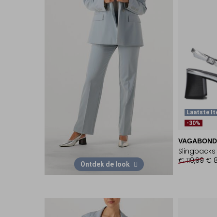
Laatste I
-30%
VAGABOND
Slingbacks
€ 119,99
€ 8
Ontdek de look