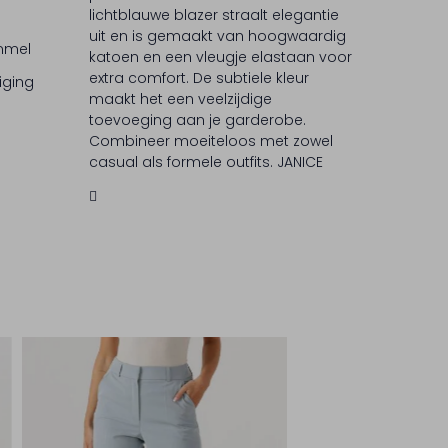
lichtblauwe blazer straalt elegantie
uit en is gemaakt van hoogwaardig
ommel
katoen en een vleugje elastaan voor
extra comfort. De subtiele kleur
iging
maakt het een veelzijdige
toevoeging aan je garderobe.
Combineer moeiteloos met zowel
casual als formele outfits. JANICE
staat bekend om zijn moderne
ontwerpen en oog voor detail,
waardoor je altijd stijlvol voor de dag
komt.