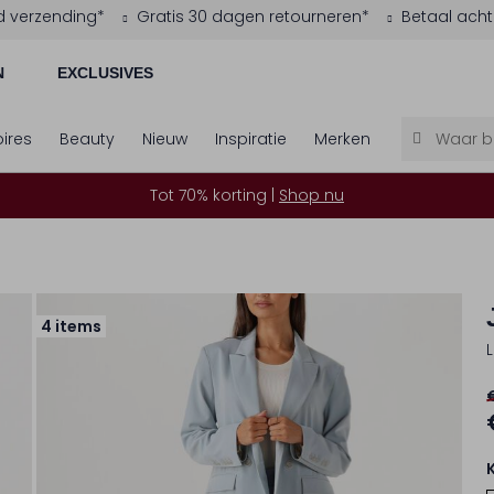
d verzending*
Gratis 30 dagen retourneren*
Betaal acht
N
EXCLUSIVES
ires
Beauty
Nieuw
Inspiratie
Merken
Tot 70% korting |
Shop nu
4 items