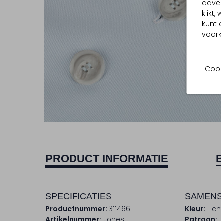
adver
klikt
kunt 
voork
Cook
PRODUCT INFORMATIE
SPECIFICATIES
SAMENS
Productnummer:
311466
Kleur:
Lic
Artikelnummer:
Jones
Patroon: