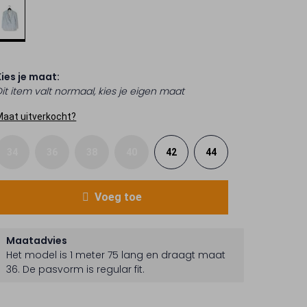
Kies je maat:
Dit item valt normaal, kies je eigen maat
Maat uitverkocht?
34
36
38
40
42
44
Voeg toe
Maatadvies
Het model is 1 meter 75 lang en draagt maat
36.
De pasvorm is
regular fit
.