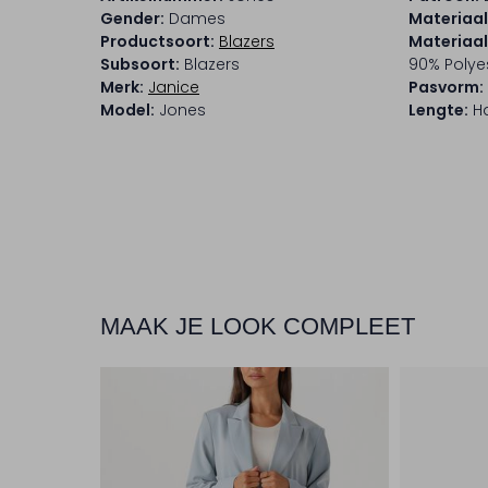
Gender:
Dames
Materiaal
Productsoort:
Blazers
Materiaa
Subsoort:
Blazers
90% Polyes
Merk:
Janice
Pasvorm:
Model:
Jones
Lengte:
Ha
MAAK JE LOOK COMPLEET