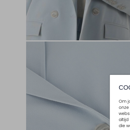
CO
Om jo
onze 
websi
altij
die w