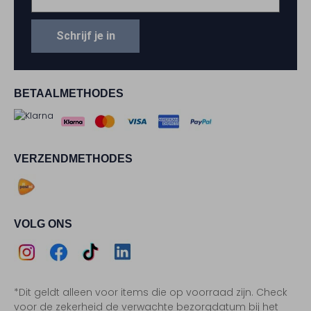
Schrijf je in
BETAALMETHODES
VERZENDMETHODES
VOLG ONS
Assem
Assem
Assem
Assem
*Dit geldt alleen voor items die op voorraad zijn. Check
Instagram
Facebook
TikTok
LinkedIn
voor de zekerheid de verwachte bezorgdatum bij het