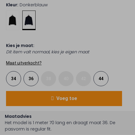
Kleur:
Donkerblauw
Kies je maat:
Dit item valt normaal, kies je eigen maat
Maat uitverkocht?
34
36
38
40
42
44
Voeg toe
Maatadvies
Het model is 1 meter 70 lang en draagt maat 36.
De
pasvorm is
regular fit
.