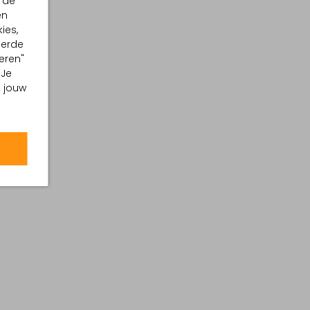
 de
en
ies,
eerde
eren"
 Je
m jouw