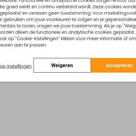
website. Functionele en analytische cookies zorgen ervoor dat
te goed werkt en continu verbeterd wordt. Deze cookies word
d geplaatst en vereisen geen toestemming. Voor marketingcook
e gebruiken om jouw voorkeuren te volgen en je gepersonalis
tenties te tonen, vragen we jouw toestemming. Als je op "Weig
BEZORGEN & RETOURNEREN
, worden alleen de functionele en analytische cookies geplaatst.
ook op "Cookie-instellingen" klikken voor meer informatie of o
euren aan te passen.
TELLING & PASVORM
i
Weigeren
Accepteren
ie-instellingen