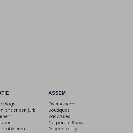
ATIE
ASSEM
le blogs
Over Assem
n onder een jurk
Boutiques
oenen
Vacatures
ouden
Corporate Social
 combineren
Responsibility