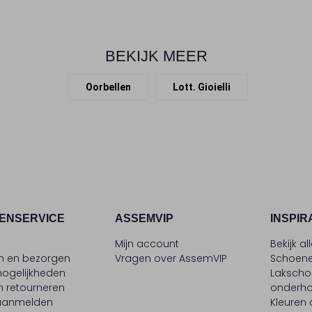
BEKIJK MEER
Oorbellen
Lott. Gioielli
ENSERVICE
ASSEMVIP
INSPIR
t
Mijn account
Bekijk al
en en bezorgen
Vragen over AssemVIP
Schoene
ogelijkheden
Laksch
n retourneren
onderh
 aanmelden
Kleuren