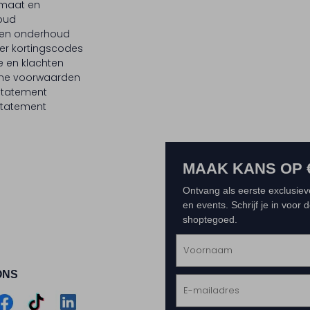
maat en
oud
 en onderhoud
er kortingscodes
e en klachten
ne voorwaarden
statement
tatement
MAAK KANS OP 
Ontvang als eerste exclusiev
en events. Schrijf je in voor
shoptegoed.
ONS