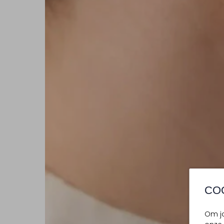
CO
Om jo