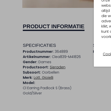
onze 
websi
altij
die w
adver
PRODUCT INFORMATIE
klikt
kunt 
voork
SPECIFICATIES
SAMENS
Productnummer:
364889
Kleur:
Mult
Cook
Artikelnummer:
Clea839-M41826
Gender:
Dames
Productsoort:
Sieraden
Subsoort:
Oorbellen
Merk:
Lott. Gioielli
Model:
Cl Earring Padlock S (brass)
Gold/silver