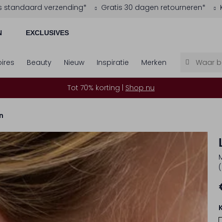
s standaard verzending*
Gratis 30 dagen retourneren*
N
EXCLUSIVES
ires
Beauty
Nieuw
Inspiratie
Merken
Tot 70% korting |
Shop nu
n
M