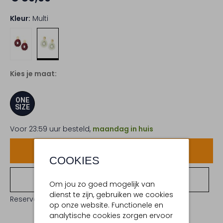
Kleur:
Multi
Kies je maat:
ONE
SIZE
Voor 23:59 uur besteld,
maandag in huis
Voeg toe
COOKIES
Bekijk winkelvoorraad
Om jou zo goed mogelijk van
dienst te zijn, gebruiken we cookies
Reserveer direct in een van onze 19 boutiques
op onze website. Functionele en
analytische cookies zorgen ervoor