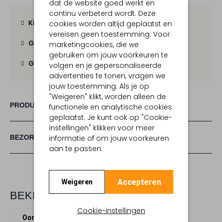
dat de website goed werkt en
continu verbeterd wordt. Deze
Kies zelf je bezorgmoment
cookies worden altijd geplaatst en
vereisen geen toestemming. Voor
Gratis verzending
vanaf € 100,-
marketingcookies, die we
gebruiken om jouw voorkeuren te
Gratis retour
binnen 30 dagen
volgen en je gepersonaliseerde
advertenties te tonen, vragen we
jouw toestemming. Als je op
"Weigeren" klikt, worden alleen de
PRODUCT INFORMATIE
functionele en analytische cookies
geplaatst. Je kunt ook op "Cookie-
instellingen" klikken voor meer
BEZORGEN & RETOURNEREN
informatie of om jouw voorkeuren
aan te passen.
Accepteren
Weigeren
BEKIJK MEER
Cookie-instellingen
Oorbellen
Lott. Gioielli